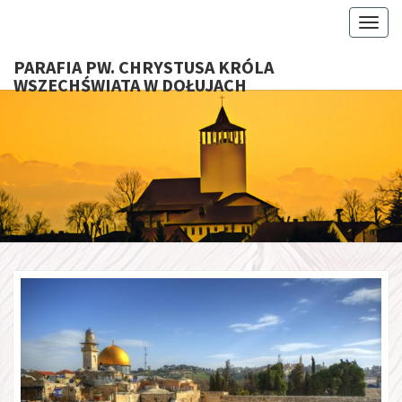
Toggl
PARAFIA PW. CHRYSTUSA KRÓLA
WSZECHŚWIATA W DOŁUJACH
PARAFI
CHRYS
KRÓ
WSZECHŚ
W DOŁU