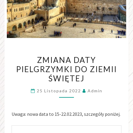
ZMIANA
ZMIANA DATY
DATY
PIELGRZYMKI DO ZIEMII
PIELGRZYMKI
ŚWIĘTEJ
DO
ZIEMII
25 Listopada 2022
Admin
ŚWIĘTEJ
Uwaga: nowa data to 15-22.02.2023, szczegóły poniżej.