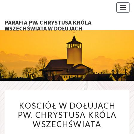
Toggl
PARAFIA PW. CHRYSTUSA KRÓLA
WSZECHŚWIATA W DOŁUJACH
PARAFI
CHRYS
KRÓ
WSZECHŚ
W DOŁU
KOŚCIÓŁ W DOŁUJACH
PW. CHRYSTUSA KRÓLA
WSZECHŚWIATA