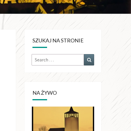
KRÓLA
CHŚWIATA
SZUKAJ NA STRONIE
OŁUJACH
NA ŻYWO