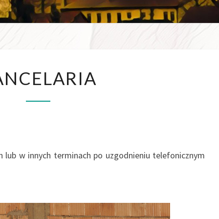
WSZE
ANCELARIA
W D
h lub w innych terminach po uzgodnieniu telefonicznym