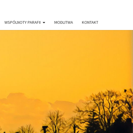
WSPÓLNOTY PARAFII
MODLITWA
KONTAKT
AFIA PW.
RYSTUSA