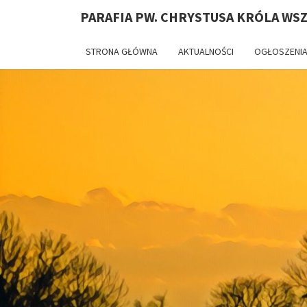
PARAFIA PW. CHRYSTUSA KRÓLA WS
STRONA GŁÓWNA
AKTUALNOŚCI
OGŁOSZENIA