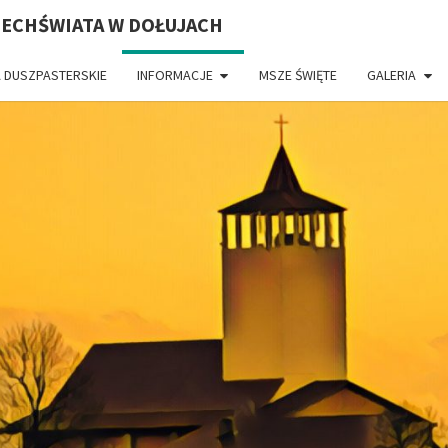
ZECHŚWIATA W DOŁUJACH
 DUSZPASTERSKIE
INFORMACJE
MSZE ŚWIĘTE
GALERIA
PAR
CH