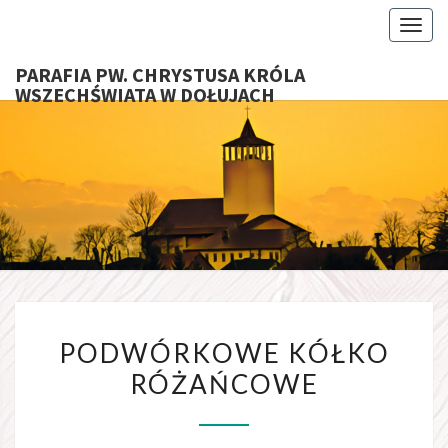
Toggl
PARAFIA PW. CHRYSTUSA KRÓLA
WSZECHŚWIATA W DOŁUJACH
PARAFI
CHRYS
KRÓ
WSZECHŚ
W DOŁU
PODWÓRKOWE KÓŁKO
RÓŻAŃCOWE