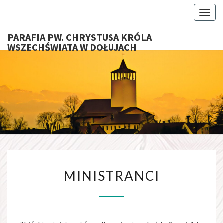
Toggl
PARAFIA PW. CHRYSTUSA KRÓLA
WSZECHŚWIATA W DOŁUJACH
PARAFI
CHRYS
KRÓ
WSZECHŚ
MINISTRANCI
W DOŁU
MINISTRANCI