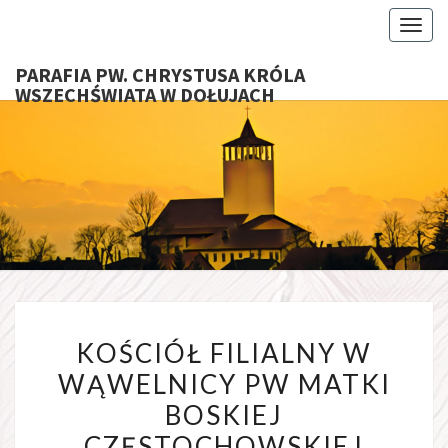
Toggl
PARAFIA PW. CHRYSTUSA KRÓLA
WSZECHŚWIATA W DOŁUJACH
PARAFI
CHRYS
KRÓ
WSZECHŚ
W DOŁU
KOŚCIÓŁ FILIALNY W
WĄWELNICY PW MATKI
BOSKIEJ
CZĘSTOCHOWSKIEJ