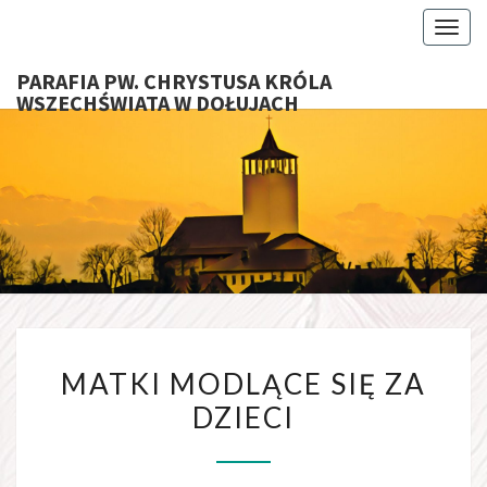
Toggl
PARAFIA PW. CHRYSTUSA KRÓLA
WSZECHŚWIATA W DOŁUJACH
PARAFI
CHRYS
KRÓ
WSZECHŚ
W DOŁU
MATKI MODLĄCE SIĘ ZA
DZIECI