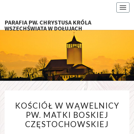
Toggl
PARAFIA PW. CHRYSTUSA KRÓLA
WSZECHŚWIATA W DOŁUJACH
PARAFI
CHRYS
KRÓ
WSZECHŚ
W DOŁU
KOŚCIÓŁ W WĄWELNICY
PW. MATKI BOSKIEJ
CZĘSTOCHOWSKIEJ