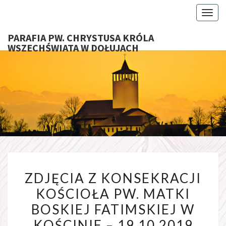
Toggl
PARAFIA PW. CHRYSTUSA KRÓLA
WSZECHŚWIATA W DOŁUJACH
PARAFI
CHRYS
KRÓ
WSZECHŚ
ZDJĘCIA
W DOŁU
ZDJĘCIA Z KONSEKRACJI
Z
KOŚCIOŁA PW. MATKI
KONSEKRACJI
BOSKIEJ FATIMSKIEJ W
KOŚCIOŁA
PW.
KOŚCINIE – 19.10.2019