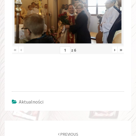
«
‹
›
»
z
6
Aktualności
Post
navigation
PREVIOUS