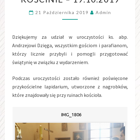
MATKI
21 Października 2019
Admin
BOSKIEJ
FATIMSKIEJ
W
Dziękujemy za udział w uroczystości ks. abp.
KOŚCINIE
Andrzejowi Dzięga, wszystkim gościom i parafianom,
–
którzy licznie przybyli i pomogli przygotować
19.10.2019
świątynię w związku z wydarzeniem.
Podczas uroczystości zostało również poświęcone
przykościelne lapidarium, utworzone z nagrobków,
które znajdowały się przy ruinach kościoła.
IMG_1806