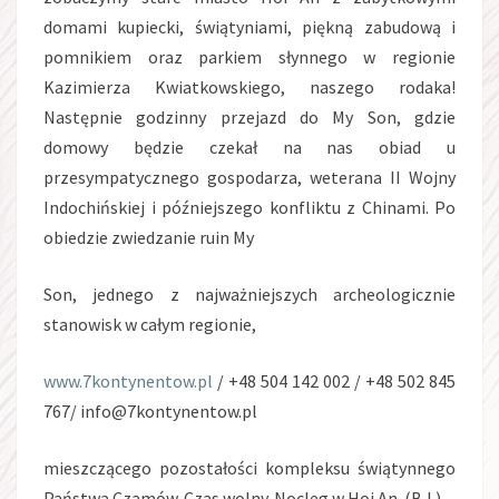
domami kupiecki, świątyniami, piękną zabudową i
pomnikiem oraz parkiem słynnego w regionie
Kazimierza Kwiatkowskiego, naszego rodaka!
Następnie godzinny przejazd do My Son, gdzie
domowy będzie czekał na nas obiad u
przesympatycznego gospodarza, weterana II Wojny
Indochińskiej i późniejszego konfliktu z Chinami. Po
obiedzie zwiedzanie ruin My
Son, jednego z najważniejszych archeologicznie
stanowisk w całym regionie,
www.7kontynentow.pl
/ +48 504 142 002 / +48 502 845
767/ info@7kontynentow.pl
mieszczącego pozostałości kompleksu świątynnego
Państwa Czamów. Czas wolny. Nocleg w Hoi An. (B,L)