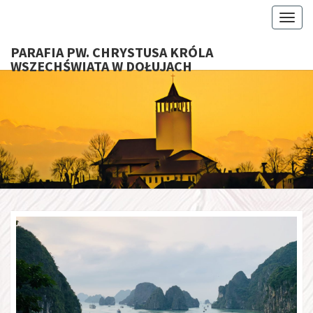
Toggl
PARAFIA PW. CHRYSTUSA KRÓLA
WSZECHŚWIATA W DOŁUJACH
PARAFI
CHRYS
KRÓ
WSZECHŚ
W DOŁU