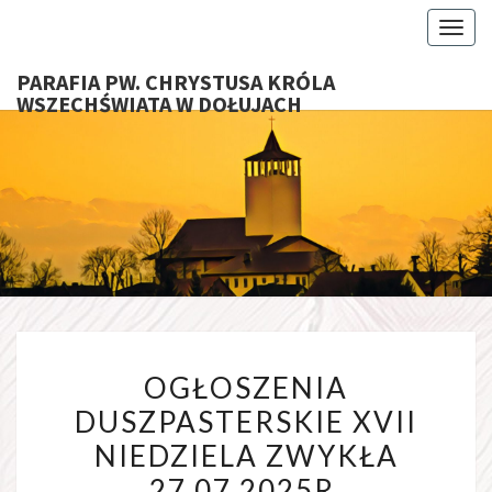
Toggl
PARAFIA PW. CHRYSTUSA KRÓLA
WSZECHŚWIATA W DOŁUJACH
PARAFI
CHRYS
KRÓ
WSZECHŚ
OGŁOSZENIA
W DOŁU
OGŁOSZENIA
DUSZPASTERSKIE
DUSZPASTERSKIE XVII
XVII
NIEDZIELA ZWYKŁA
NIEDZIELA
ZWYKŁA
27.07.2025R.