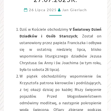
27.07.2025R.
26 Lipca 2025
Jan Gierlach
Dziś w Kościele obchodzimy
V Światowy Dzień
Dziadków i Osób Starszych
; Został on
ustanowiony przez papieża Franciszka i odbywa
się w ostatnią niedzielę lipca, blisko
wspomnienia liturgicznego dziadków Jezusa
Chrystusa: św. Anny i św. Joachima (w tym roku,
była to sobota 26 lipca).
W piątek obchodziliśmy wspomnienie św.
Krzysztofa patrona kierowców i podróżujących,
z tej okazji dzisiaj po każdej Mszy święcenie
pojazdów. Przed błogosławieństwem
odmówimy modlitwę, a następnie pokropienie
wodą święconą. Ofiary zbierane podczas