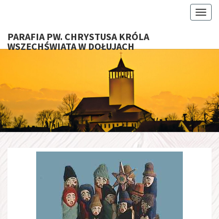
Toggl
PARAFIA PW. CHRYSTUSA KRÓLA
WSZECHŚWIATA W DOŁUJACH
PARAFI
CHRYS
KRÓ
WSZECHŚ
W DOŁU