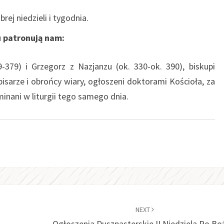
ej niedzieli i tygodnia.
onują nam:
29-379) i Grzegorz z Nazjanzu (ok. 330-ok. 390), biskupi
isarze i obrońcy wiary, ogłoszeni doktorami Kościoła, za
minani w liturgii tego samego dnia.
NEXT
Ogłoszenia Duszpasterskie II Niedziela Po B