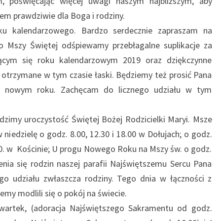
ń, poświęcając więcej uwagi naszym najbliższym, aby
sem prawdziwie dla Boga i rodziny.
ku kalendarzowego. Bardzo serdecznie zapraszam na
o Mszy Świętej odśpiewamy przebłagalne suplikacje za
ącym się roku kalendarzowym 2019 oraz dziękczynne
 otrzymane w tym czasie łaski. Będziemy też prosić Pana
 nowym roku. Zachęcam do licznego udziału w tym
zimy uroczystość Świętej Bożej Rodzicielki Maryi. Msze
iedzielę o godz. 8.00, 12.30 i 18.00 w Dołujach; o godz.
00. w Kościnie; U progu Nowego Roku na Mszy św. o godz.
ia się rodzin naszej parafii Najświętszemu Sercu Pana
go udziału zwłaszcza rodziny. Tego dnia w łączności z
y modlili się o pokój na świecie.
artek, (adoracja Najświętszego Sakramentu od godz.