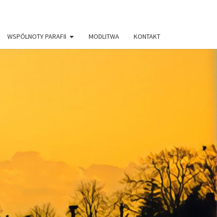
WSPÓLNOTY PARAFII
MODLITWA
KONTAKT
AFIA PW.
RYSTUSA