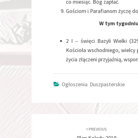
co miesiąc. Bóg zapłać.
Gościom i Parafianom życzę dobr
W tym tygodniu patr
2 I – święci Bazyli Wielki (3
Kościoła wschodniego, wielcy p
życia złączeni przyjaźnią, wspo
Ogłoszenia Duszpasterskie
Post
navigation
PREVIOUS
Plan Kolędy 2019