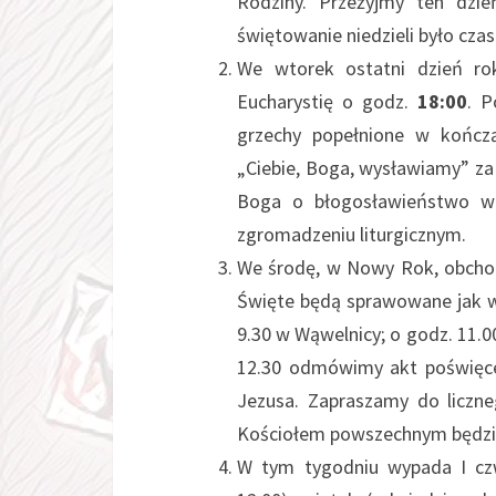
Rodziny. Przeżyjmy ten dzie
świętowanie niedzieli było cza
We wtorek ostatni dzień ro
Eucharystię o godz.
18:00
. P
grzechy popełnione w kończ
„Ciebie, Boga, wysławiamy” za
Boga o błogosławieństwo w
zgromadzeniu liturgicznym.
We środę, w Nowy Rok, obchod
Święte będą sprawowane jak w n
9.30 w Wąwelnicy; o godz. 11.
12.30 odmówimy akt poświęcen
Jezusa. Zapraszamy do liczne
Kościołem powszechnym będziem
W tym tygodniu wypada I czw