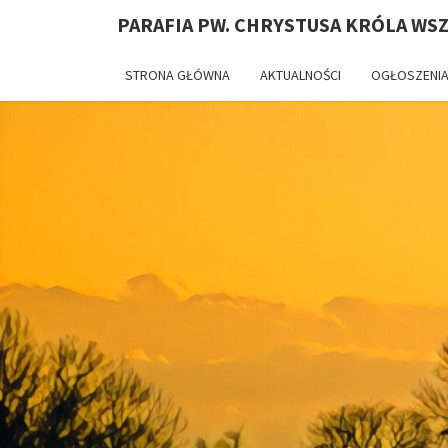
PARAFIA PW. CHRYSTUSA KRÓLA WS
STRONA GŁÓWNA
AKTUALNOŚCI
OGŁOSZENIA