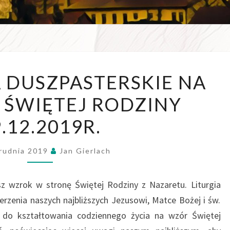
WSZE
OGŁOSZENIA
 DUSZPASTERSKIE NA
W D
DUSZPASTERSKIE
Ę ŚWIĘTEJ RODZINY
NA
NIEDZIELĘ
.12.2019R.
ŚWIĘTEJ
RODZINY
rudnia 2019
Jan Gierlach
29.12.2019R.
nasz wzrok w stronę Świętej Rodziny z Nazaretu. Liturgia
erzenia naszych najbliższych Jezusowi, Matce Bożej i św.
 do kształtowania codziennego życia na wzór Świętej