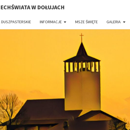
ZECHŚWIATA W DOŁUJACH
 DUSZPASTERSKIE
INFORMACJE
MSZE ŚWIĘTE
GALERIA
PAR
CH