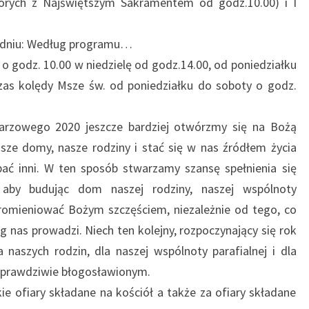
horych z Najświętszym Sakramentem od godz.10.00) i I
godniu: Według programu…
 godz. 10.00 w niedzielę od godz.14.00, od poniedziałku
zas kolędy Msze św. od poniedziałku do soboty o godz.
rzowego 2020 jeszcze bardziej otwórzmy się na Bożą
sze domy, nasze rodziny i stać się w nas źródłem życia
ać inni. W ten sposób stwarzamy szansę spełnienia się
, aby budując dom naszej rodziny, naszej wspólnoty
, promieniować Bożym szczęściem, niezależnie od tego, co
 nas prowadzi. Niech ten kolejny, rozpoczynający się rok
a naszych rodzin, dla naszej wspólnoty parafialnej i dla
m prawdziwie błogosławionym.
ie ofiary składane na kościół a także za ofiary składane