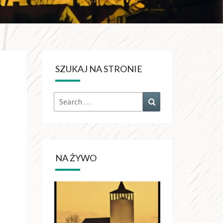
KRÓLA
CHŚWIATA
SZUKAJ NA STRONIE
OŁUJACH
Search
Search
for:
NA ŻYWO