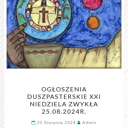
OGŁOSZENIA
OGŁOSZENIA
DUSZPASTERSKIE
DUSZPASTERSKIE XXI
XXI
NIEDZIELA ZWYKŁA
NIEDZIELA
25.08.2024R.
ZWYKŁA
25.08.2024R.
25 Sierpnia 2024
Admin