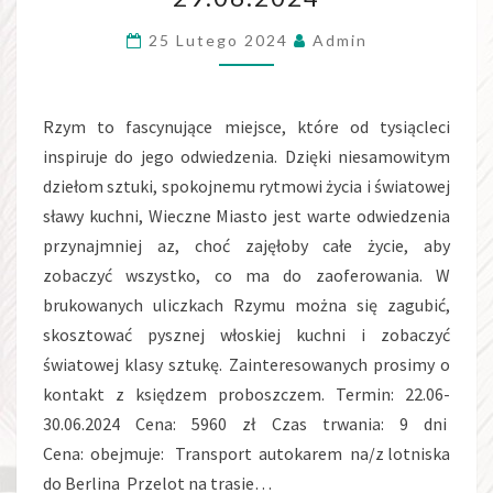
RZYMU,
22-
25 Lutego 2024
Admin
29.06.2024
Rzym to fascynujące miejsce, które od tysiącleci
inspiruje do jego odwiedzenia. Dzięki niesamowitym
dziełom sztuki, spokojnemu rytmowi życia i światowej
sławy kuchni, Wieczne Miasto jest warte odwiedzenia
przynajmniej az, choć zajęłoby całe życie, aby
zobaczyć wszystko, co ma do zaoferowania. W
brukowanych uliczkach Rzymu można się zagubić,
skosztować pysznej włoskiej kuchni i zobaczyć
światowej klasy sztukę. Zainteresowanych prosimy o
kontakt z księdzem proboszczem. Termin: 22.06-
30.06.2024 Cena: 5960 zł Czas trwania: 9 dni
Cena: obejmuje: Transport autokarem na/z lotniska
do Berlina Przelot na trasie…