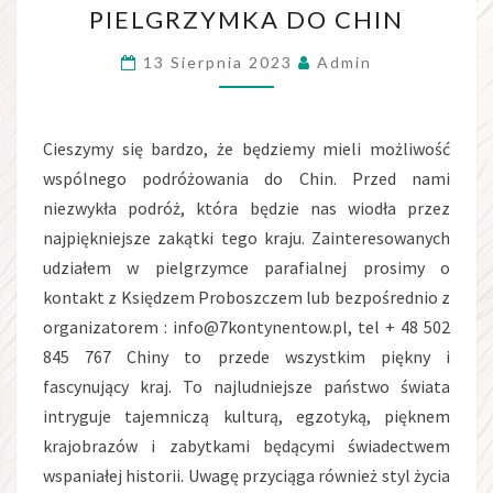
PIELGRZYMKA DO CHIN
DO
CHIN
13 Sierpnia 2023
Admin
Cieszymy się bardzo, że będziemy mieli możliwość
wspólnego podróżowania do Chin. Przed nami
niezwykła podróż, która będzie nas wiodła przez
najpiękniejsze zakątki tego kraju. Zainteresowanych
udziałem w pielgrzymce parafialnej prosimy o
kontakt z Księdzem Proboszczem lub bezpośrednio z
organizatorem : info@7kontynentow.pl, tel + 48 502
845 767 Chiny to przede wszystkim piękny i
fascynujący kraj. To najludniejsze państwo świata
intryguje tajemniczą kulturą, egzotyką, pięknem
krajobrazów i zabytkami będącymi świadectwem
wspaniałej historii. Uwagę przyciąga również styl życia