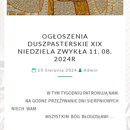
OGŁOSZENIA
OGŁOSZENIA
DUSZPASTERSKIE
DUSZPASTERSKIE XIX
XIX
NIEDZIELA ZWYKŁA 11. 08.
NIEDZIELA
2024R
ZWYKŁA
11.
10 Sierpnia 2024
Admin
08.
2024R
W TYM TYGODNIU PATRONUJĄ NAM:
NA GODNE PRZEŻYWANIE DNI SIERPNIOWYCH
NIECH WAM
WSZYSTKIM BÓG BŁOGOSŁAWI …