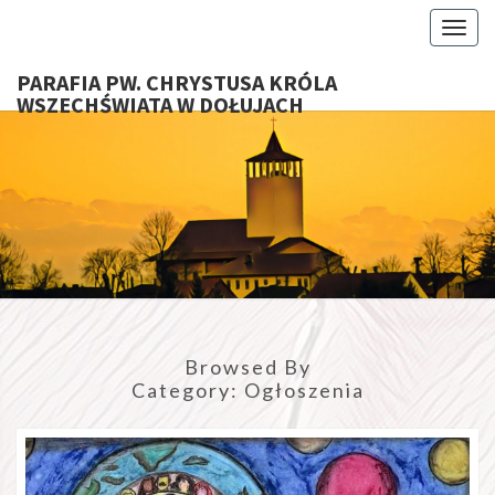
Toggl
PARAFIA PW. CHRYSTUSA KRÓLA
WSZECHŚWIATA W DOŁUJACH
PARAFI
CHRYS
KRÓ
WSZECHŚ
Browsed By
W DOŁU
Category:
Ogłoszenia