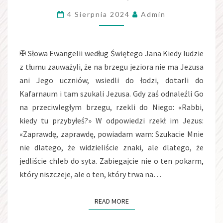
BJ
4 Sierpnia 2024
Admin
6,
24-
35,
✠ Słowa Ewangelii według Świętego Jana Kiedy ludzie
z tłumu zauważyli, że na brzegu jeziora nie ma Jezusa
ani Jego uczniów, wsiedli do łodzi, dotarli do
Kafarnaum i tam szukali Jezusa. Gdy zaś odnaleźli Go
na przeciwległym brzegu, rzekli do Niego: «Rabbi,
kiedy tu przybyłeś?» W odpowiedzi rzekł im Jezus:
«Zaprawdę, zaprawdę, powiadam wam: Szukacie Mnie
nie dlatego, że widzieliście znaki, ale dlatego, że
jedliście chleb do syta. Zabiegajcie nie o ten pokarm,
który niszczeje, ale o ten, który trwa na…
READ MORE
READ MORE