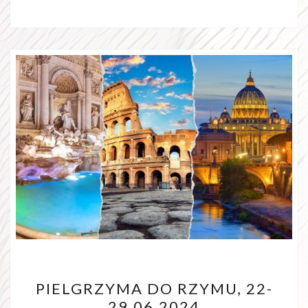
PIELGRZYMA
PIELGRZYMA DO RZYMU, 22-
DO
29.06.2024