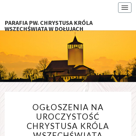
Toggl
PARAFIA PW. CHRYSTUSA KRÓLA
WSZECHŚWIATA W DOŁUJACH
PARAFI
CHRYS
KRÓ
WSZECHŚ
OGŁOSZENIA
W DOŁU
OGŁOSZENIA NA
NA
UROCZYSTOŚĆ
UROCZYSTOŚĆ
CHRYSTUSA KRÓLA
CHRYSTUSA
KRÓLA
WSZECHŚWIATA