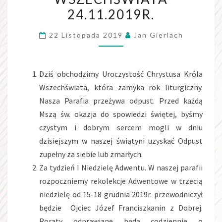
WSZECHŚWIATA
24.11.2019R.
24.11.2019R.
22 Listopada 2019
Jan Gierlach
Dziś obchodzimy Uroczystość Chrystusa Króla
Wszechświata, która zamyka rok liturgiczny.
Nasza Parafia przeżywa odpust. Przed każdą
Mszą św. okazja do spowiedzi świętej, byśmy
czystym i dobrym sercem mogli w dniu
dzisiejszym w naszej świątyni uzyskać Odpust
zupełny za siebie lub zmarłych.
Za tydzień I Niedzielę Adwentu. W naszej parafii
rozpoczniemy rekolekcje Adwentowe w trzecią
niedzielę od 15-18 grudnia 2019r. przewodniczył
będzie Ojciec Józef Franciszkanin z Dobrej.
Roraty odprawiane będą codziennie o