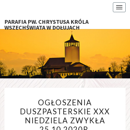
Toggl
PARAFIA PW. CHRYSTUSA KRÓLA
WSZECHŚWIATA W DOŁUJACH
PARAFI
CHRYS
KRÓ
WSZECHŚ
OGŁOSZENIA
W DOŁU
OGŁOSZENIA
DUSZPASTERSKIE
DUSZPASTERSKIE XXX
XXX
NIEDZIELA ZWYKŁA
NIEDZIELA
ZWYKŁA
25.10.2020R.