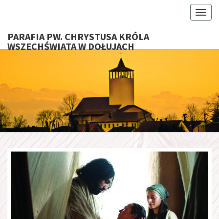
Toggl
PARAFIA PW. CHRYSTUSA KRÓLA
WSZECHŚWIATA W DOŁUJACH
PARAFI
CHRYS
KRÓ
WSZECHŚ
W DOŁU