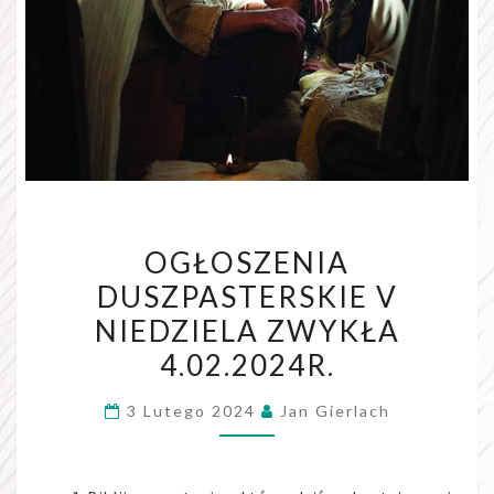
OGŁOSZENIA
OGŁOSZENIA
DUSZPASTERSKIE
DUSZPASTERSKIE V
V
NIEDZIELA ZWYKŁA
NIEDZIELA
ZWYKŁA
4.02.2024R.
4.02.2024R.
3 Lutego 2024
Jan Gierlach