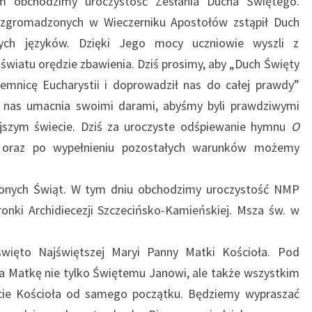
m obchodzimy uroczystość Zesłania Ducha Świętego.
zgromadzonych w Wieczerniku Apostołów zstąpił Duch
ych języków. Dzięki Jego mocy uczniowie wyszli z
 światu orędzie zbawienia. Dziś prosimy, aby „Duch Święty
jemnicę Eucharystii i doprowadził nas do całej prawdy”
h nas umacnia swoimi darami, abyśmy byli prawdziwymi
jszym świecie. Dziś za uroczyste odśpiewanie hymnu
O
oraz po wypełnieniu pozostałych warunków możemy
elonych Świąt. W tym dniu obchodzimy uroczystość NMP
onki Archidiecezji Szczecińsko-Kamieńskiej. Msza św. w
święto Najświętszej Maryi Panny Matki Kościoła. Pod
a Matkę nie tylko Świętemu Janowi, ale także wszystkim
cie Kościoła od samego początku. Będziemy wypraszać