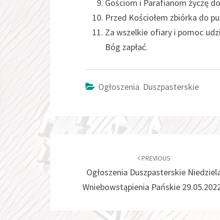
Gościom i Parafianom życzę dob
Przed Kościołem zbiórka do pu
Za wszelkie ofiary i pomoc udz
Bóg z
Ogłoszenia Duszpasterskie
Post
navigation
PREVIOUS
Ogłoszenia Duszpasterskie Niedziel
Wniebowstąpienia Pańskie 29.05.2022