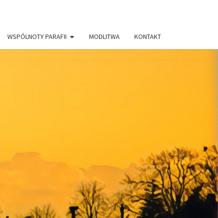
WSPÓLNOTY PARAFII
MODLITWA
KONTAKT
AFIA PW.
RYSTUSA