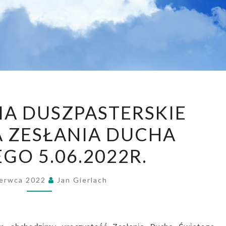
OGŁOSZENIA
A DUSZPASTERSKIE
DUSZPASTERSKIE
A ZESŁANIA DUCHA
NIEDZIELA
ZESŁANIA
GO 5.06.2022R.
DUCHA
ŚWIĘTEGO
zerwca 2022
Jan Gierlach
5.06.2022R.