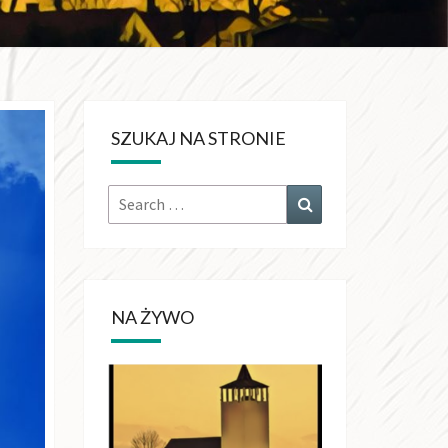
KRÓLA
CHŚWIATA
SZUKAJ NA STRONIE
OŁUJACH
Search
Search
for:
NA ŻYWO