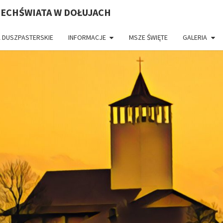
ZECHŚWIATA W DOŁUJACH
 DUSZPASTERSKIE
INFORMACJE
MSZE ŚWIĘTE
GALERIA
PAR
CH