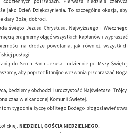
codziennych potrzebach. Pierwsza niedziela czerwca
że jako Dzień Dziękczynienia. To szczególna okazja, aby
e dary Bożej dobroci.
ada święto Jezusa Chrystusa, Najwyższego i Wiecznego
mięcią pragniemy objąć wszystkich kapłanów i wypraszać
erności na drodze powołania, jak również wszystkich
skiej posługi.
anią do Serca Pana Jezusa codziennie po Mszy Świętej
raszamy, aby poprzez litanijne wezwania przepraszać Boga
.
wca, będziemy obchodzili uroczystość Najświętszej Trójcy.
ona czas wielkanocnej Komunii Świętej.
zantom tygodnia życzę obfitego Bożego błogosławieństwa
olickiej
. NIEDZIELI
,
GOŚCIA NIEDZIELNEGO.