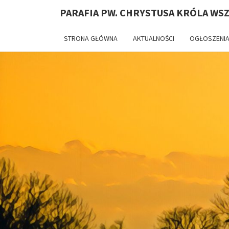
PARAFIA PW. CHRYSTUSA KRÓLA WS
STRONA GŁÓWNA
AKTUALNOŚCI
OGŁOSZENIA