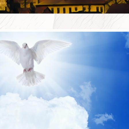
WSZE
W D