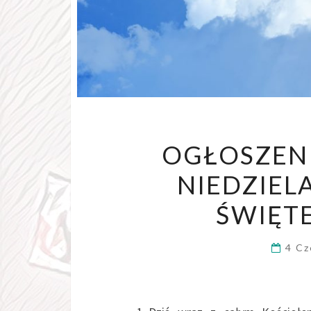
OGŁOSZENI
NIEDZIEL
ŚWIĘTE
4 C