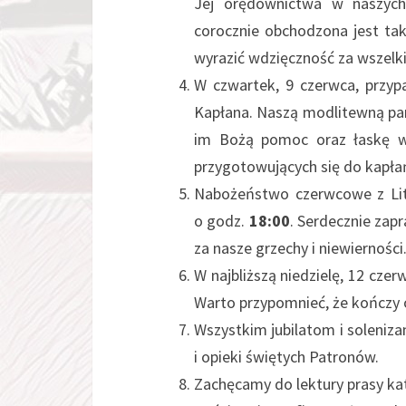
Jej orędownictwa w naszych 
corocznie obchodzona jest tak
wyrazić wdzięczność za wszelki
W czwartek, 9 czerwca, przyp
Kapłana. Naszą modlitewną pa
im Bożą pomoc oraz łaskę wi
przygotowujących się do kapłań
Nabożeństwo czerwcowe z Lit
o godz.
18:00
. Serdecznie zap
za nasze grzechy i niewierności
W najbliższą niedzielę, 12 czer
Warto przypomnieć, że kończy 
Wszystkim jubilatom i soleni
i opieki świętych Patronów.
Zachęcamy do lektury prasy kat