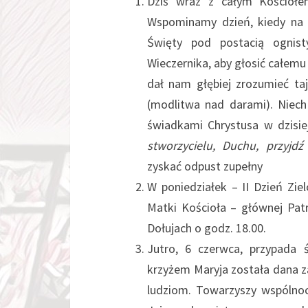
Dziś wraz z całym Kościołe
Wspominamy dzień, kiedy na 
Święty pod postacią ognist
Wieczernika, aby głosić całemu
dał nam głębiej zrozumieć ta
(modlitwa nad darami). Niec
świadkami Chrystusa w dzisie
stworzycielu, Duchu, przyjdź
zyskać odpust zupełny
W poniedziałek – II Dzień Zi
Matki Kościoła – głównej Patr
Dołujach o godz. 18.00.
Jutro, 6 czerwca, przypada 
krzyżem Maryja została dana z
ludziom. Towarzyszy wspólno