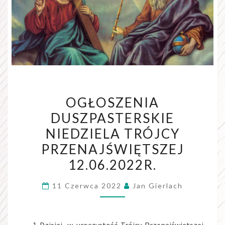
OGŁOSZENIA
OGŁOSZENIA
DUSZPASTERSKIE
DUSZPASTERSKIE
NIEDZIELA
NIEDZIELA TRÓJCY
TRÓJCY
PRZENAJŚWIĘTSZEJ
PRZENAJŚWIĘTSZEJ
12.06.2022R.
12.06.2022R.
11 Czerwca 2022
Jan Gierlach
Dzisiaj, w uroczystość Trójcy Przenajświętszej,