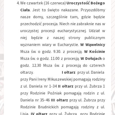
We czwartek (16 czerwca)
Uroczystość Bożego
Ciała
. Jest to święto nakazane. Przyozdóbmy
nasze domy, szczególnie tam, gdzie będzie
przechodzić procesja. Niech nie zabraknie nas w
uroczystej procesji eucharystycznej. Udział w
niej będzie z naszej strony publicznym
wyznaniem wiary w Eucharystie.
W Wąwelnicy
Msza św. o godz. 9.30. z procesją.
W Kościnie
Msza św. o godz. 11.00 z procesją.
W
Dołujach
o
godz. 12.30 Msza św. z procesją do czterech
ołtarzy.
I ołtarz
przy ul. Daniela
przy Pani Ireny Mikuszewskiej pomagają rodziny
z ul. Daniela nr 1-34
II ołtarz
przy ul. Żubrza 1
przy Rodzinie Poźniak pomagają rodzin z ul.
Daniela nr 35-46
III ołtarz
przy ul. Żubrza przy
Rodzinie Brudnickich pomagają rodziny z ul.
Lisia.
IV ołtarz
przy ul. Żubrza przy Rodzinie