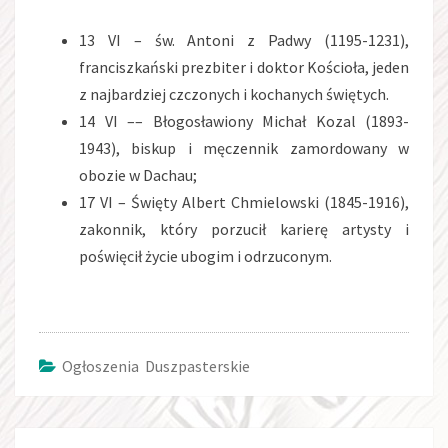
13 VI – św. Antoni z Padwy (1195-1231),
franciszkański prezbiter i doktor Kościoła, jeden
z najbardziej czczonych i kochanych świętych.
14 VI –– Błogosławiony Michał Kozal (1893-
1943), biskup i męczennik zamordowany w
obozie w Dachau;
17 VI – Święty Albert Chmielowski (1845-1916),
zakonnik, który porzucił karierę artysty i
poświęcił życie ubogim i odrzuconym.
Ogłoszenia Duszpasterskie
Post