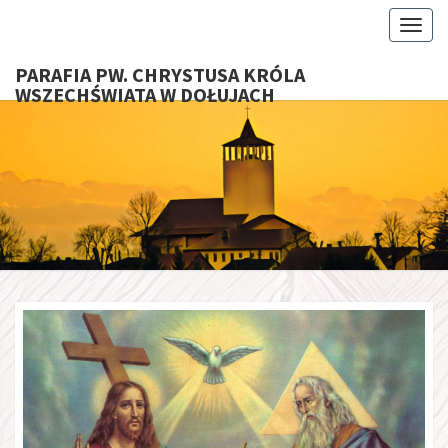
Toggl
PARAFIA PW. CHRYSTUSA KRÓLA
WSZECHŚWIATA W DOŁUJACH
PARAFI
CHRYS
KRÓ
WSZECHŚ
W DOŁU