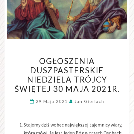
OGŁOSZENIA
OGŁOSZENIA
DUSZPASTERSKIE
DUSZPASTERSKIE
NIEDZIELA
NIEDZIELA TRÓJCY
TRÓJCY
ŚWIĘTEJ
ŚWIĘTEJ 30 MAJA 2021R.
30
29 Maja 2021
Jan Gierlach
MAJA
2021R.
Stajemy dziś wobec największej tajemnicy wiary,
która mówi, że jest jeden Bóg w trzech Osobach: