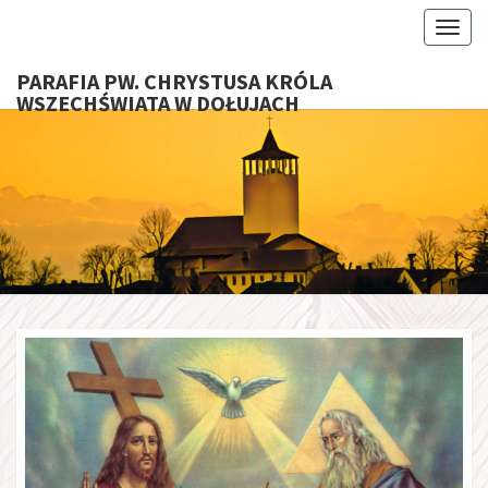
Toggl
PARAFIA PW. CHRYSTUSA KRÓLA
WSZECHŚWIATA W DOŁUJACH
PARAFI
CHRYS
KRÓ
WSZECHŚ
W DOŁU