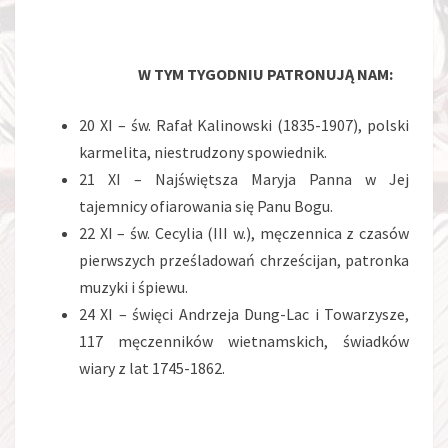
W TYM TYGODNIU PATRONUJĄ NAM:
20 XI – św. Rafał Kalinowski (1835-1907), polski
karmelita, niestrudzony spowiednik.
21 XI – Najświętsza Maryja Panna w Jej
tajemnicy ofiarowania się Panu Bogu.
22 XI – św. Cecylia (III w.), męczennica z czasów
pierwszych prześladowań chrześcijan, patronka
muzyki i śpiewu.
24 XI – święci Andrzeja Dung-Lac i Towarzysze,
117 męczenników wietnamskich, świadków
wiary z lat 1745-1862.