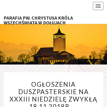
Toggl
PARAFIA PW. CHRYSTUSA KRÓLA
WSZECHŚWIATA W DOŁUJACH
PARAFI
CHRYS
KRÓ
WSZECHŚ
OGŁOSZENIA
W DOŁU
OGŁOSZENIA
DUSZPASTERSKIE NA
DUSZPASTERSKIE NA
XXXIII
XXXIII NIEDZIELĘ ZWYKŁĄ
NIEDZIELĘ
ZWYKŁĄ
18.11.2018R.