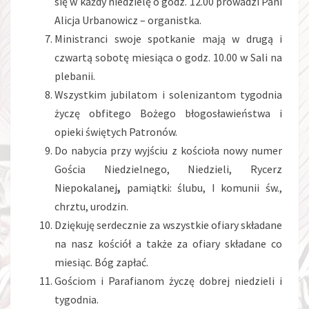
się w każdy niedzielę o godz. 12.00 prowadzi Pani
Alicja Urbanowicz – organistka.
Ministranci swoje spotkanie mają w drugą i
czwartą sobotę miesiąca o godz. 10.00 w Sali na
plebanii.
Wszystkim jubilatom i solenizantom tygodnia
życzę obfitego Bożego błogosławieństwa i
opieki świętych Patronów.
Do nabycia przy wyjściu z kościoła nowy numer
Gościa Niedzielnego, Niedzieli, Rycerz
Niepokalanej
,
pamiątki: ślubu, I komunii św.,
chrztu, urodzin.
Dziękuję serdecznie za wszystkie ofiary składane
na nasz kościół a także za ofiary składane co
miesiąc. Bóg zapłać.
Gościom i Parafianom życzę dobrej niedzieli i
tygodnia.