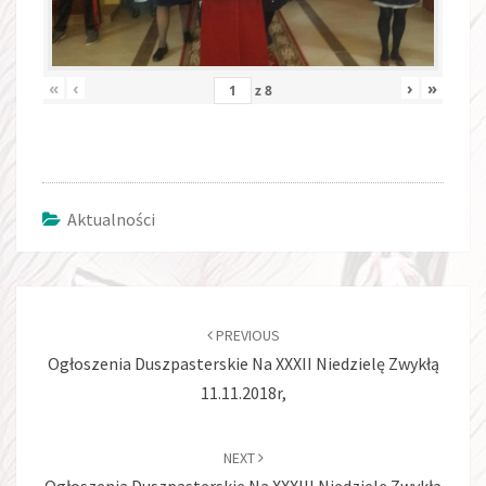
«
‹
›
»
z
8
Aktualności
Post
navigation
PREVIOUS
Ogłoszenia Duszpasterskie Na XXXII Niedzielę Zwykłą
11.11.2018r,
NEXT