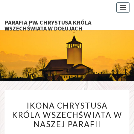
Toggl
PARAFIA PW. CHRYSTUSA KRÓLA
WSZECHŚWIATA W DOŁUJACH
PARAFI
CHRYS
KRÓ
WSZECHŚ
IKONA
W DOŁU
IKONA CHRYSTUSA
CHRYSTUSA
KRÓLA WSZECHŚWIATA W
KRÓLA
NASZEJ PARAFII
WSZECHŚWIATA
W