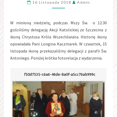
16 Listopada 2018
Admin
NASZEJ
PARAFII
W minioną niedzielę, podczas Mszy Św. o 12:30
gościliśmy delegację Akcji Katolickiej ze Szczecina z
ikoną Chrystusa Króla Wszechświata. Historię ikony
opowiadała Pani Longina Kaczmarek. W czwartek, 15
listopada ikonę przekazaliśmy delegacji z parafii Św.
Antoniego. Poniżej krótka fotorelacja z wydarzenia.
f50d7535-c6a6-46de-8a0f-a5cc76ab999c