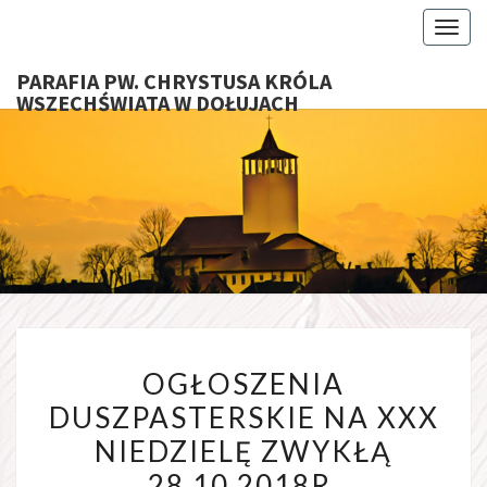
Toggl
PARAFIA PW. CHRYSTUSA KRÓLA
WSZECHŚWIATA W DOŁUJACH
PARAFI
CHRYS
KRÓ
WSZECHŚ
OGŁOSZENIA
W DOŁU
OGŁOSZENIA
DUSZPASTERSKIE
DUSZPASTERSKIE NA XXX
NA
NIEDZIELĘ ZWYKŁĄ
XXX
NIEDZIELĘ
28.10.2018R.