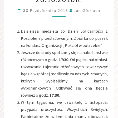
ZWYKŁĄ
30 Października 2018
Jan Gierlach
28.10.2018R.
Dzisiejsza niedziela to Dzień Solidarności z
Kościołem prześladowanym. Zbiórka do puszek
na Fundusz Organizacji „Kościół w potrzebie”.
Jeszcze do środy spotkamy się na nabożeństwie
różańcowym o godz.
17:30
. Od piątku natomiast
rozważanie tajemnic różańcowych towarzyszyć
będzie wspólnej modlitwie za naszych zmarłych,
których wypisaliśmy na kartach
wypominkowych. Odbywać się ona będzie
również o godz.
17:30
.
W tym tygodniu, we czwartek, 1 listopada,
przypada uroczystość Wszystkich Świętych.
Pamiętajmy, że w tym dniu mamy obowiązek