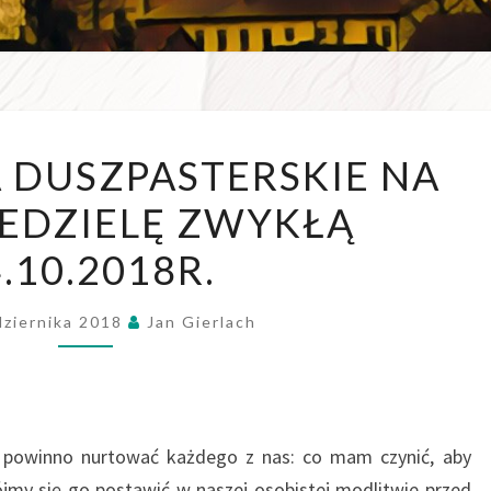
WSZE
OGŁOSZENIA
 DUSZPASTERSKIE NA
W D
DUSZPASTERSKIE
NIEDZIELĘ ZWYKŁĄ
NA
XXVIII
.10.2018R.
NIEDZIELĘ
ZWYKŁĄ
dziernika 2018
Jan Gierlach
14.10.2018R.
s, powinno nurtować każdego z nas: co mam czynić, aby
ójmy się go postawić w naszej osobistej modlitwie przed