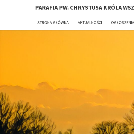
PARAFIA PW. CHRYSTUSA KRÓLA WS
STRONA GŁÓWNA
AKTUALNOŚCI
OGŁOSZENIA