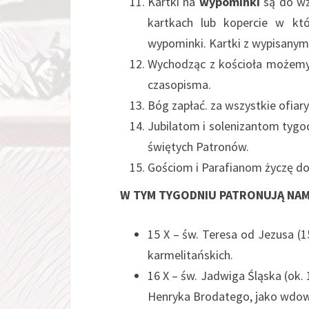
Kartki na
wypominki
są do wzi
kartkach lub kopercie w kt
wypominki. Kartki z wypisanymi
Wychodząc z kościoła możemy 
czasopisma.
Bóg zapłać. za wszystkie ofiary
Jubilatom i solenizantom tygo
świętych Patronów.
Gościom i Parafianom życzę dobr
W TYM TYGODNIU PATRONUJĄ NAM
15 X – św. Teresa od Jezusa (
karmelitańskich.
16 X – św. Jadwiga Śląska (ok. 
Henryka Brodatego, jako wdowa