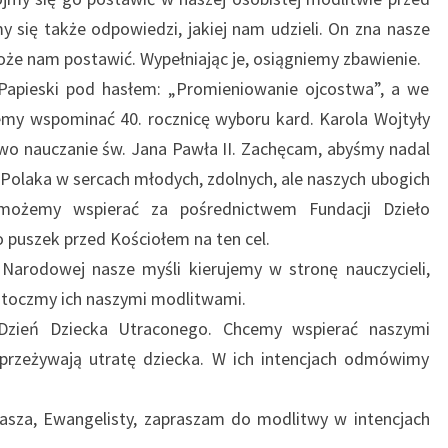
się także odpowiedzi, jakiej nam udzieli. On zna nasze
oże nam postawić. Wypełniając je, osiągniemy zbawienie.
 Papieski pod hasłem: „Promieniowanie ojcostwa”, a we
emy wspominać 40. rocznicę wyboru kard. Karola Wojtyły
wo nauczanie św. Jana Pawła II. Zachęcam, abyśmy nadal
Polaka w sercach młodych, zdolnych, ale naszych ubogich
możemy wspierać za pośrednictwem Fundacji Dzieło
 puszek przed Kościołem na ten cel.
 Narodowej nasze myśli kierujemy w stronę nauczycieli,
toczmy ich naszymi modlitwami.
Dzień Dziecka Utraconego. Chcemy wspierać naszymi
przeżywają utratę dziecka. W ich intencjach odmówimy
asza, Ewangelisty, zapraszam do modlitwy w intencjach