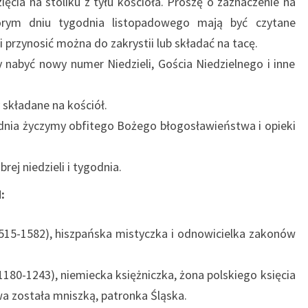
ęcia na stoliku z tyłu kościoła. Proszę o zaznaczenie na
órym dniu tygodnia listopadowego mają być czytane
 przynosić można do zakrystii lub składać na tacę.
nabyć nowy numer Niedzieli, Gościa Niedzielnego i inne
 składane na kościół.
dnia życzymy obfitego Bożego błogosławieństwa i opieki
ej niedzieli i tygodnia.
:
1515-1582), hiszpańska mistyczka i odnowicielka zakonów
1180-1243), niemiecka księżniczka, żona polskiego księcia
 została mniszką, patronka Śląska.