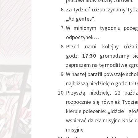
pracowników służby zdrowia.
Za tydzień rozpoczynamy Tydzi
„Ad gentes”.
W minionym tygodniu pożegn
odpoczynek…
Przed nami kolejny róża
godz.
17:30
gromadzimy si
zapraszam na tę modlitwę zgr
W naszej parafii powstaje schol
najbliższą niedzielę o godz.12.
Przyszłą niedzielę, 22 paźdz
rozpocznie się również Tydzi
kieruje polecenie: „Idźcie i gł
wspierać dzieła misyjne Kościo
misyjne.