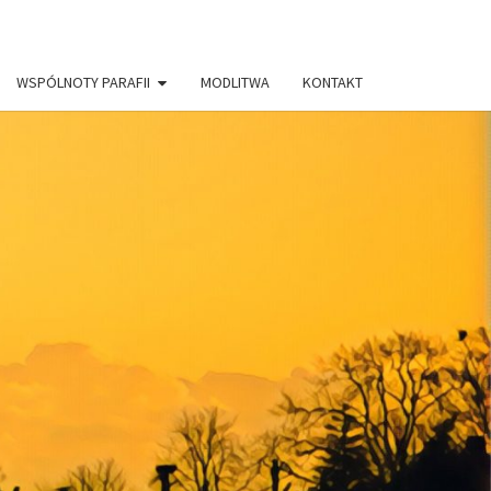
WSPÓLNOTY PARAFII
MODLITWA
KONTAKT
AFIA PW.
RYSTUSA