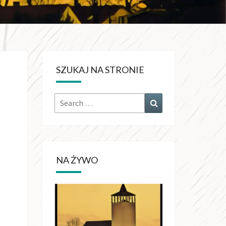
KRÓLA
CHŚWIATA
SZUKAJ NA STRONIE
OŁUJACH
Search
Search
for:
NA ŻYWO