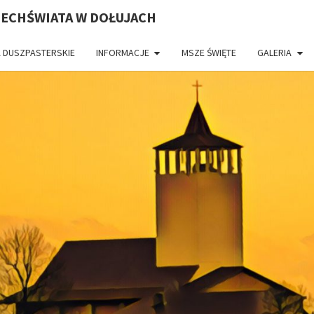
ZECHŚWIATA W DOŁUJACH
 DUSZPASTERSKIE
INFORMACJE
MSZE ŚWIĘTE
GALERIA
PAR
CH