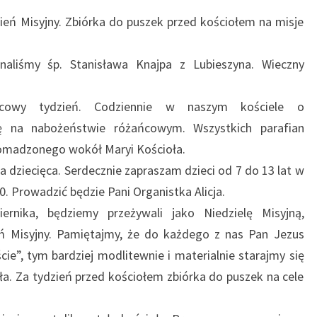
eń Misyjny. Zbiórka do puszek przed kościołem na misje
aliśmy śp. Stanisława Knajpa z Lubieszyna. Wieczny
ńcowy tydzień. Codziennie w naszym kościele o
ę na nabożeństwie różańcowym. Wszystkich parafian
omadzonego wokół Maryi Kościoła.
a dziecięca. Serdecznie zapraszam dzieci od 7 do 13 lat w
00. Prowadzić będzie Pani Organistka Alicja.
iernika, będziemy przeżywali jako Niedzielę Misyjną,
eń Misyjny. Pamiętajmy, że do każdego z nas Pan Jezus
oście”, tym bardziej modlitewnie i materialnie starajmy się
ła. Za tydzień przed kościołem zbiórka do puszek na cele