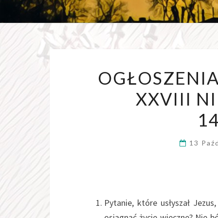
OGŁOSZENIA
XXVIII 
14
13 Paź
Pytanie, które usłyszał Jezu
osiągnąć życie wieczne? Nie b