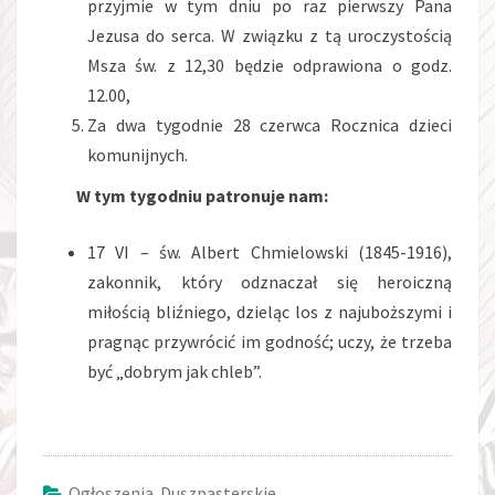
przyjmie w tym dniu po raz pierwszy Pana
Jezusa do serca. W związku z tą uroczystością
Msza św. z 12,30 będzie odprawiona o godz.
12.00,
Za dwa tygodnie 28 czerwca Rocznica dzieci
komunijnych.
W tym tygodniu patronuje nam:
17 VI – św. Albert Chmielowski (1845-1916),
zakonnik, który odznaczał się heroiczną
miłością bliźniego, dzieląc los z najuboższymi i
pragnąc przywrócić im godność; uczy, że trzeba
być „dobrym jak chleb”.
Ogłoszenia Duszpasterskie