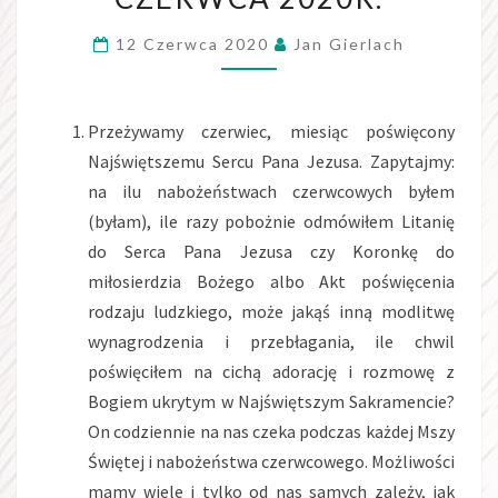
ZWYKŁĄ
12 Czerwca 2020
Jan Gierlach
14
CZERWCA
2020R.
Przeżywamy czerwiec, miesiąc poświęcony
Najświętszemu Sercu Pana Jezusa. Zapytajmy:
na ilu nabożeństwach czerwcowych byłem
(byłam), ile razy pobożnie odmówiłem Litanię
do Serca Pana Jezusa czy Koronkę do
miłosierdzia Bożego albo Akt poświęcenia
rodzaju ludzkiego, może jakąś inną modlitwę
wynagrodzenia i przebłagania, ile chwil
poświęciłem na cichą adorację i rozmowę z
Bogiem ukrytym w Najświętszym Sakramencie?
On codziennie na nas czeka podczas każdej Mszy
Świętej i nabożeństwa czerwcowego. Możliwości
mamy wiele i tylko od nas samych zależy, jak