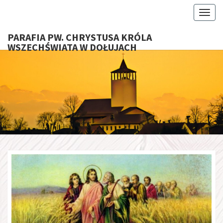
Toggl
PARAFIA PW. CHRYSTUSA KRÓLA
WSZECHŚWIATA W DOŁUJACH
PARAFI
CHRYS
KRÓ
WSZECHŚ
W DOŁU