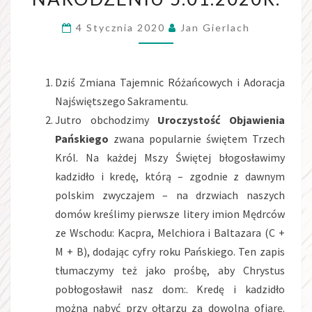
BOŻYM
4 Stycznia 2020
Jan Gierlach
NARODZENIU
5.01.2020R.
Dziś Zmiana Tajemnic Różańcowych i Adoracja
Najświętszego Sakramentu.
Jutro obchodzimy
Uroczystość Objawienia
Pańskiego
zwana popularnie świętem Trzech
Król. Na każdej Mszy Świętej błogosławimy
kadzidło i kredę, którą – zgodnie z dawnym
polskim zwyczajem – na drzwiach naszych
domów kreślimy pierwsze litery imion Mędrców
ze Wschodu: Kacpra, Melchiora i Baltazara (C +
M + B), dodając cyfry roku Pańskiego. Ten zapis
tłumaczymy też jako prośbę, aby Chrystus
pobłogosławił nasz dom:. Kredę i kadzidło
można nabyć przy ołtarzu za dowolną ofiarę.