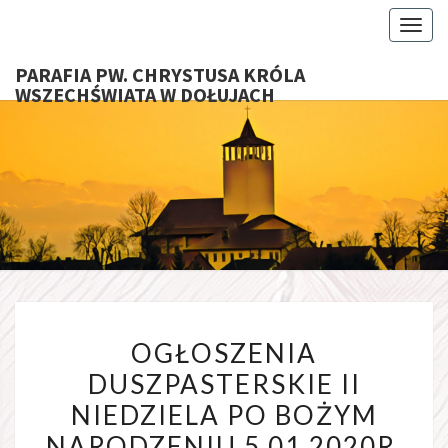
Toggl
PARAFIA PW. CHRYSTUSA KRÓLA
WSZECHŚWIATA W DOŁUJACH
PARAFI
CHRYS
KRÓ
WSZECHŚ
OGŁOSZENIA
W DOŁU
OGŁOSZENIA
DUSZPASTERSKIE
DUSZPASTERSKIE II
II
NIEDZIELA PO BOŻYM
NIEDZIELA
PO
NARODZENIU 5.01.2020R.