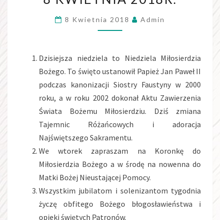
WIELKANOCNA
8 Kwietnia 2018
Admin
8
KWIETNIA
2018R.
Dzisiejsza niedziela to Niedziela Miłosierdzia
Bożego. To święto ustanowił Papież Jan Paweł II
podczas kanonizacji Siostry Faustyny w 2000
roku, a w roku 2002 dokonał Aktu Zawierzenia
Świata Bożemu Miłosierdziu. Dziś zmiana
Tajemnic Różańcowych i adoracja
Najświętszego Sakramentu.
We wtorek zapraszam na Koronkę do
Miłosierdzia Bożego a w środę na nowenna do
Matki Bożej Nieustającej Pomocy.
Wszystkim jubilatom i solenizantom tygodnia
życzę obfitego Bożego błogosławieństwa i
opieki świętych Patronów.