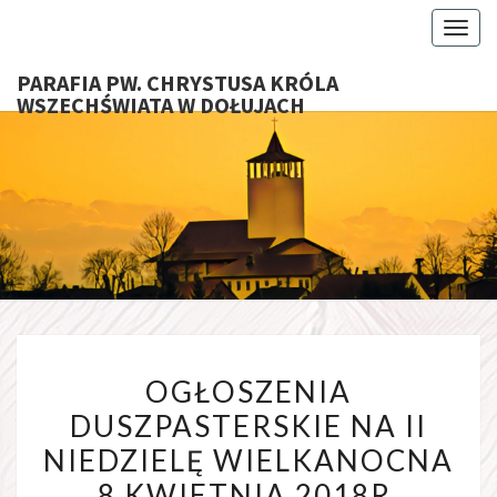
Toggl
PARAFIA PW. CHRYSTUSA KRÓLA
WSZECHŚWIATA W DOŁUJACH
PARAFI
CHRYS
KRÓ
WSZECHŚ
OGŁOSZENIA
W DOŁU
OGŁOSZENIA
DUSZPASTERSKIE
DUSZPASTERSKIE NA II
NA
NIEDZIELĘ WIELKANOCNA
II
NIEDZIELĘ
8 KWIETNIA 2018R.