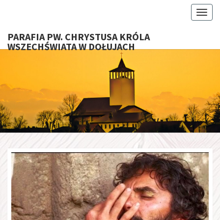
Toggl
PARAFIA PW. CHRYSTUSA KRÓLA
WSZECHŚWIATA W DOŁUJACH
PARAFI
CHRYS
KRÓ
WSZECHŚ
W DOŁU