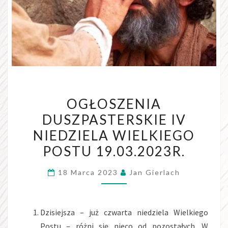
OGŁOSZENIA
OGŁOSZENIA
DUSZPASTERSKIE
DUSZPASTERSKIE IV
IV
NIEDZIELA WIELKIEGO
NIEDZIELA
WIELKIEGO
POSTU 19.03.2023R.
POSTU
18 Marca 2023
Jan Gierlach
19.03.2023R.
Dzisiejsza – już czwarta niedziela Wielkiego
Postu – różni się nieco od pozostałych. W