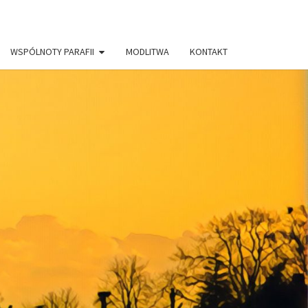
WSPÓLNOTY PARAFII
MODLITWA
KONTAKT
AFIA PW.
RYSTUSA