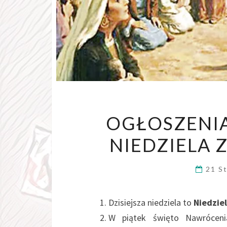
OGŁOSZENIA
NIEDZIELA 
21 S
Dzisiejsza niedziela to
Niedzie
W piątek święto Nawrócenia