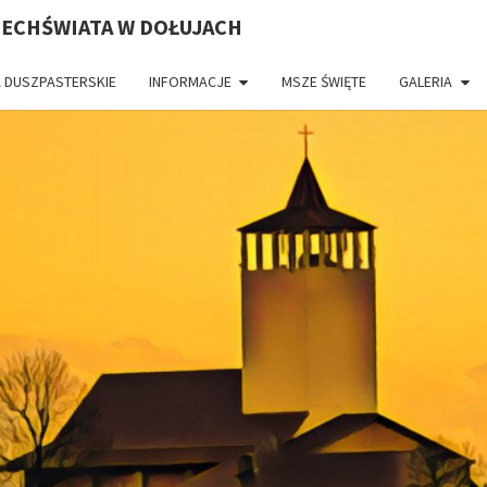
ZECHŚWIATA W DOŁUJACH
 DUSZPASTERSKIE
INFORMACJE
MSZE ŚWIĘTE
GALERIA
PAR
CH