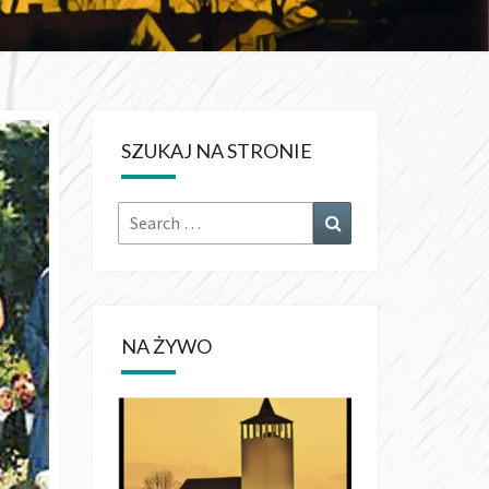
KRÓLA
CHŚWIATA
SZUKAJ NA STRONIE
OŁUJACH
Search
Search
for:
NA ŻYWO