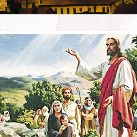
WSZE
W D