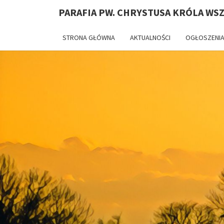
PARAFIA PW. CHRYSTUSA KRÓLA WS
STRONA GŁÓWNA
AKTUALNOŚCI
OGŁOSZENIA