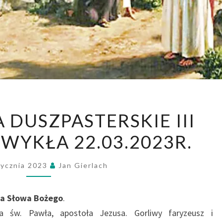
OGŁOSZENIA
 DUSZPASTERSKIE III
DUSZPASTERSKIE
ZWYKŁA 22.03.2023R.
III
NIEDZIELA
ZWYKŁA
tycznia 2023
Jan Gierlach
22.03.2023R.
la Słowa Bożego
.
 św. Pawła, apostoła Jezusa. Gorliwy faryzeusz i