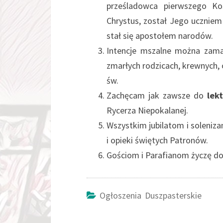
prześladowca pierwszego Ko
Chrystus, został Jego uczniem 
stał się apostołem narodów.
Intencje mszalne można zama
zmarłych rodzicach, krewnych, o
św.
Zachęcam jak zawsze do
lek
Rycerza Niepokalanej
Wszystkim jubilatom i soleni
i opieki świętych Patronów.
Gościom i Parafianom życzę dob
Ogłoszenia Duszpasterskie