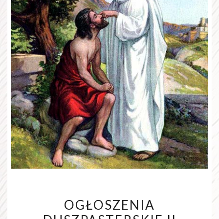
OGŁOSZENIA
OGŁOSZENIA
DUSZPASTERSKIE