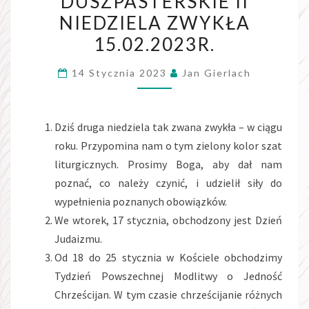
DUSZPASTERSKIE II
II
NIEDZIELA ZWYKŁA
NIEDZIELA
ZWYKŁA
15.02.2023R.
15.02.2023R.
14 Stycznia 2023
Jan Gierlach
Dziś druga niedziela tak zwana zwykła – w ciągu
roku. Przypomina nam o tym zielony kolor szat
liturgicznych. Prosimy Boga, aby dał nam
poznać, co należy czynić, i udzielił siły do
wypełnienia poznanych obowiązków.
We wtorek, 17 stycznia, obchodzony jest Dzień
Judaizmu.
Od 18 do 25 stycznia w Kościele obchodzimy
Tydzień Powszechnej Modlitwy o Jedność
Chrześcijan. W tym czasie chrześcijanie różnych