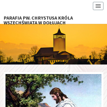
Toggl
PARAFIA PW. CHRYSTUSA KRÓLA
WSZECHŚWIATA W DOŁUJACH
PARAFI
CHRYS
KRÓ
WSZECHŚ
W DOŁU