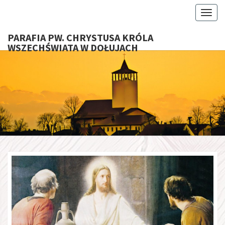
Toggl
PARAFIA PW. CHRYSTUSA KRÓLA
WSZECHŚWIATA W DOŁUJACH
PARAFI
CHRYS
KRÓ
WSZECHŚ
W DOŁU