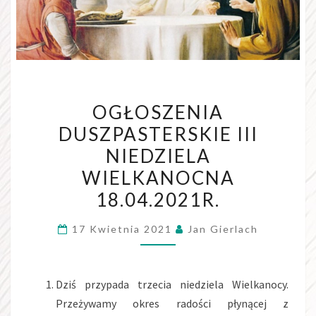
OGŁOSZENIA
OGŁOSZENIA
DUSZPASTERSKIE
DUSZPASTERSKIE III
III
NIEDZIELA
NIEDZIELA
WIELKANOCNA
WIELKANOCNA
18.04.2021R.
18.04.2021R.
17 Kwietnia 2021
Jan Gierlach
Dziś przypada trzecia niedziela Wielkanocy.
Przeżywamy okres radości płynącej z