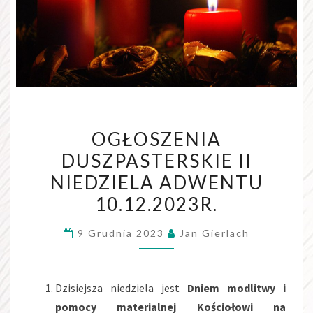
OGŁOSZENIA
OGŁOSZENIA
DUSZPASTERSKIE
DUSZPASTERSKIE II
II
NIEDZIELA ADWENTU
NIEDZIELA
ADWENTU
10.12.2023R.
10.12.2023R.
9 Grudnia 2023
Jan Gierlach
Dzisiejsza niedziela jest
Dniem modlitwy i
pomocy materialnej Kościołowi na