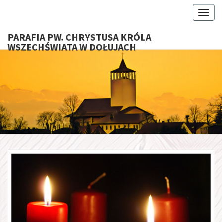
Toggl
PARAFIA PW. CHRYSTUSA KRÓLA
WSZECHŚWIATA W DOŁUJACH
PARAFI
CHRYS
KRÓ
WSZECHŚ
W DOŁU