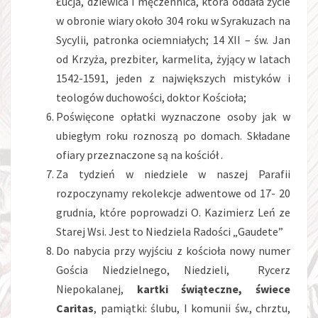
Łucja, dziewica i męczennica, która oddała życie
w obronie wiary około 304 roku w Syrakuzach na
Sycylii, patronka ociemniałych; 14 XII – św. Jan
od Krzyża, prezbiter, karmelita, żyjący w latach
1542-1591, jeden z największych mistyków i
teologów duchowości, doktor Kościoła;
Poświęcone opłatki wyznaczone osoby jak w
ubiegłym roku roznoszą po domach. Składane
ofiary przeznaczone są na kościół .
Za tydzień w niedziele w naszej Parafii
rozpoczynamy rekolekcje adwentowe od 17- 20
grudnia, które poprowadzi O. Kazimierz Leń ze
Starej Wsi. Jest to Niedziela Radości „Gaudete”
Do nabycia przy wyjściu z kościoła nowy numer
Gościa Niedzielnego, Niedzieli, Rycerz
Niepokalanej,
kartki świąteczne, świece
Caritas
, pamiątki: ślubu, I komunii św., chrztu,