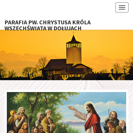
Toggl
PARAFIA PW. CHRYSTUSA KRÓLA
WSZECHŚWIATA W DOŁUJACH
PARAFI
CHRYS
KRÓ
WSZECHŚ
W DOŁU