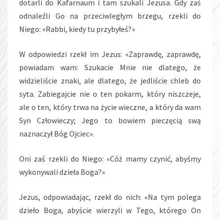
dotarli do Kafarnaum i tam szukali Jezusa. Gdy zaś
odnaleźli Go na przeciwległym brzegu, rzekli do
Niego: «Rabbi, kiedy tu przybyłeś?»
W odpowiedzi rzekł im Jezus: «Zaprawdę, zaprawdę,
powiadam wam: Szukacie Mnie nie dlatego, że
widzieliście znaki, ale dlatego, że jedliście chleb do
syta. Zabiegajcie nie o ten pokarm, który niszczeje,
ale o ten, który trwa na życie wieczne, a który da wam
Syn Człowieczy; Jego to bowiem pieczęcią swą
naznaczył Bóg Ojciec».
Oni zaś rzekli do Niego: «Cóż mamy czynić, abyśmy
wykonywali dzieła Boga?»
Jezus, odpowiadając, rzekł do nich: «Na tym polega
dzieło Boga, abyście wierzyli w Tego, którego On