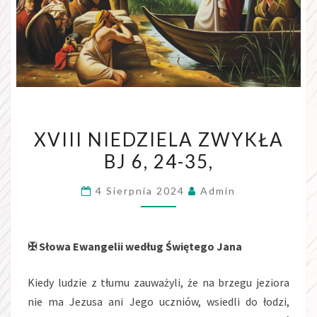
XVIII
XVIII NIEDZIELA ZWYKŁA
NIEDZIELA
BJ 6, 24-35,
ZWYKŁA
BJ
4 Sierpnia 2024
Admin
6,
24-
35,
✠
Słowa Ewangelii według Świętego Jana
Kiedy ludzie z tłumu zauważyli, że na brzegu jeziora
nie ma Jezusa ani Jego uczniów, wsiedli do łodzi,