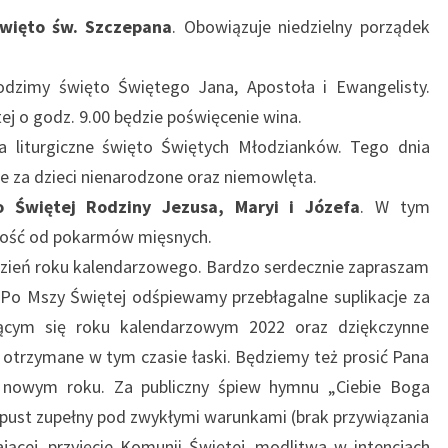
więto św. Szczepana
. Obowiązuje niedzielny porządek
odzimy święto Świętego Jana, Apostoła i Ewangelisty.
j o godz. 9.00 będzie poświęcenie wina.
a liturgiczne święto Świętych Młodzianków. Tego dnia
e za dzieci nienarodzone oraz niemowlęta.
o Świętej Rodziny Jezusa, Maryi i Józefa
. W tym
wość od pokarmów mięsnych.
 dzień roku kalendarzowego. Bardzo serdecznie zapraszam
 Po Mszy Świętej odśpiewamy przebłagalne suplikacje za
ącym się roku kalendarzowym 2022 oraz dziękczynne
 otrzymane w tym czasie łaski. Będziemy też prosić Pana
nowym roku. Za publiczny śpiew hymnu „Ciebie Boga
ust zupełny pod zwykłymi warunkami (brak przywiązania
ającej, przyjęcie Komunii Świętej, modlitwa w intencjach