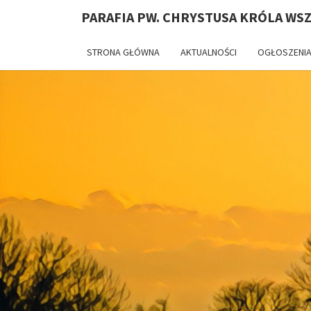
PARAFIA PW. CHRYSTUSA KRÓLA WS
STRONA GŁÓWNA
AKTUALNOŚCI
OGŁOSZENIA