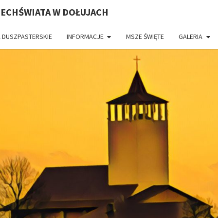
ZECHŚWIATA W DOŁUJACH
 DUSZPASTERSKIE
INFORMACJE
MSZE ŚWIĘTE
GALERIA
PAR
CH