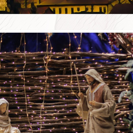
WSZE
W D