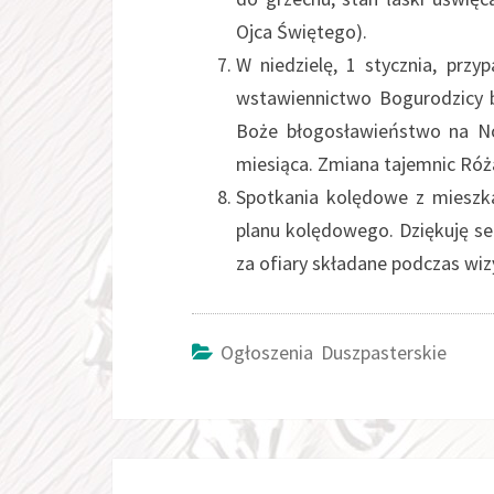
Ojca Świętego).
W niedzielę, 1 stycznia, przy
wstawiennictwo Bogurodzicy b
Boże błogosławieństwo na No
miesiąca. Zmiana tajemnic Ró
Spotkania kolędowe z mieszk
planu kolędowego. Dziękuję se
za ofiary składane podczas wiz
Ogłoszenia Duszpasterskie
Post