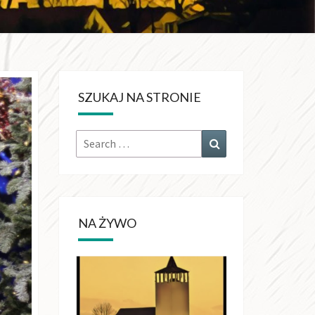
KRÓLA
CHŚWIATA
SZUKAJ NA STRONIE
OŁUJACH
Search
Search
for:
NA ŻYWO