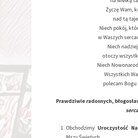
na wielką t
Życzę Wam, koc
nad tą taj
Niech pokój, któ
w Waszych sercac
Niech nadzie
otoczy wszystki
Niech Nowonarodz
Wszystkich Was
polecam Bogu w
Prawdziwie radosnych, błogosła
serc
Obchodzimy
Uroczystość Na
Mszy Świętych