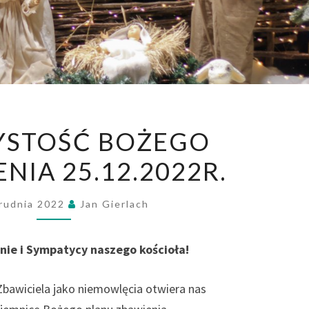
UROCZYSTOŚĆ
YSTOŚĆ BOŻEGO
BOŻEGO
NIA 25.12.2022R.
NARODZENIA
25.12.2022R.
rudnia 2022
Jan Gierlach
nie i Sympatycy naszego kościoła!
 Zbawiciela jako niemowlęcia otwiera nas