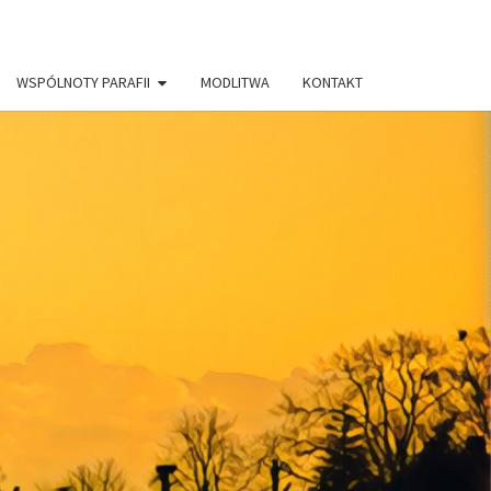
WSPÓLNOTY PARAFII
MODLITWA
KONTAKT
AFIA PW.
RYSTUSA