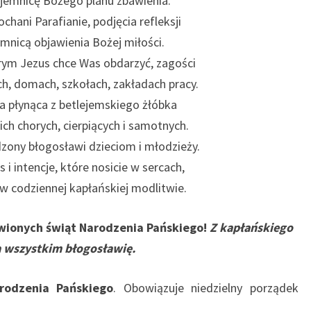
ajemnicę Bożego planu zbawienia.
hani Parafianie, podjęcia refleksji
emnicą objawienia Bożej miłości.
rym Jezus chce Was obdarzyć, zagości
h, domach, szkołach, zakładach pracy.
ja płynąca z betlejemskiego żłóbka
ch chorych, cierpiących i samotnych.
ony błogosławi dzieciom i młodzieży.
 i intencje, które nosicie w sercach,
 codziennej kapłańskiej modlitwie.
wionych świąt Narodzenia Pańskiego!
Z kapłańskiego
a wszystkim błogosławię.
rodzenia Pańskiego
. Obowiązuje niedzielny porządek