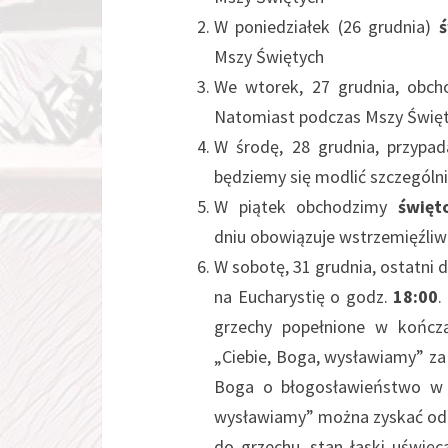
W poniedziałek (26 grudnia)
ś
Mszy Świętych
We wtorek, 27 grudnia, obch
Natomiast podczas Mszy Święte
W środę, 28 grudnia, przypad
będziemy się modlić szczególni
W piątek obchodzimy
święt
dniu obowiązuje wstrzemięźli
W sobotę, 31 grudnia, ostatni
na Eucharystię o godz.
18:00
.
grzechy popełnione w kończ
„Ciebie, Boga, wysławiamy” za
Boga o błogosławieństwo w 
wysławiamy” można zyskać odp
do grzechu, stan łaski uświęc