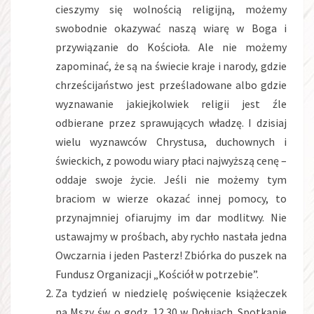
cieszymy się wolnością religijną, możemy
swobodnie okazywać naszą wiarę w Boga i
przywiązanie do Kościoła. Ale nie możemy
zapominać, że są na świecie kraje i narody, gdzie
chrześcijaństwo jest prześladowane albo gdzie
wyznawanie jakiejkolwiek religii jest źle
odbierane przez sprawujących władzę. I dzisiaj
wielu wyznawców Chrystusa, duchownych i
świeckich, z powodu wiary płaci najwyższą cenę –
oddaje swoje życie. Jeśli nie możemy tym
braciom w wierze okazać innej pomocy, to
przynajmniej ofiarujmy im dar modlitwy. Nie
ustawajmy w prośbach, aby rychło nastała jedna
Owczarnia i jeden Pasterz! Zbiórka do puszek na
Fundusz Organizacji „Kościół w potrzebie”.
Za tydzień w niedzielę poświęcenie książeczek
na Mszy św. o godz. 12.30 w Dołujach. Spotkanie