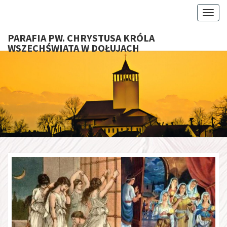
Toggl
PARAFIA PW. CHRYSTUSA KRÓLA
WSZECHŚWIATA W DOŁUJACH
PARAFI
CHRYS
KRÓ
WSZECHŚ
W DOŁU