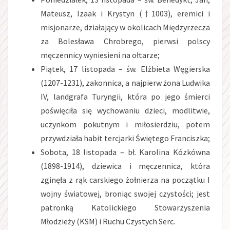
Mateusz, Izaak i Krystyn (†1003), eremici i
misjonarze, działający w okolicach Międzyrzecza
za Bolesława Chrobrego, pierwsi polscy
męczennicy wyniesieni na ołtarze;
Piątek, 17 listopada – św. Elżbieta Węgierska
(1207-1231), zakonnica, a najpierw żona Ludwika
IV, landgrafa Turyngii, która po jego śmierci
poświęciła się wychowaniu dzieci, modlitwie,
uczynkom pokutnym i miłosierdziu, potem
przywdziała habit tercjarki Świętego Franciszka;
Sobota, 18 listopada – bł. Karolina Kózkówna
(1898-1914), dziewica i męczennica, która
zginęła z rąk carskiego żołnierza na początku I
wojny światowej, broniąc swojej czystości; jest
patronką Katolickiego Stowarzyszenia
Młodzieży (KSM) i Ruchu Czystych Serc.