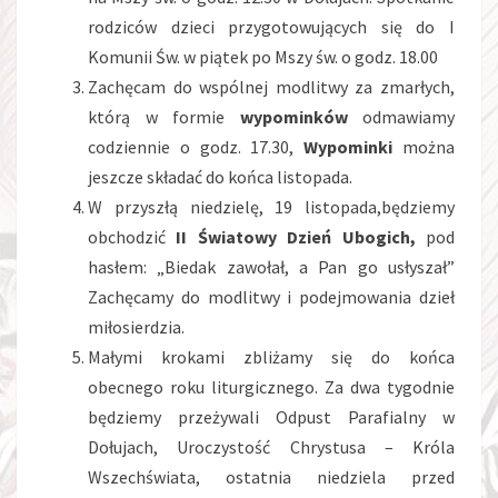
rodziców dzieci przygotowujących się do I
Komunii Św. w piątek po Mszy św. o godz. 18.00
Zachęcam do wspólnej modlitwy za zmarłych,
którą w formie
wypominków
odmawiamy
codziennie o godz. 17.30,
Wypominki
można
jeszcze składać do końca listopada.
W przyszłą niedzielę, 19 listopada,będziemy
obchodzić
II Światowy Dzień Ubogich,
pod
hasłem: „Biedak zawołał, a Pan go usłyszał”
Zachęcamy do modlitwy i podejmowania dzieł
miłosierdzia.
Małymi krokami zbliżamy się do końca
obecnego roku liturgicznego. Za dwa tygodnie
będziemy przeżywali Odpust Parafialny w
Dołujach, Uroczystość Chrystusa – Króla
Wszechświata, ostatnia niedziela przed