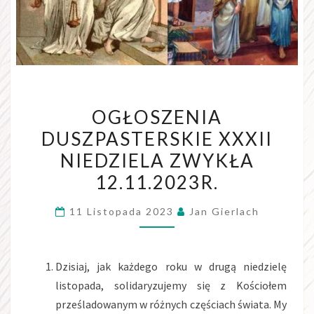
OGŁOSZENIA
OGŁOSZENIA
DUSZPASTERSKIE
DUSZPASTERSKIE XXXII
XXXII
NIEDZIELA ZWYKŁA
NIEDZIELA
ZWYKŁA
12.11.2023R.
12.11.2023R.
11 Listopada 2023
Jan Gierlach
Dzisiaj, jak każdego roku w drugą niedzielę
listopada, solidaryzujemy się z Kościołem
prześladowanym w różnych częściach świata. My