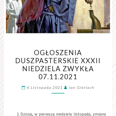
OGŁOSZENIA
OGŁOSZENIA
DUSZPASTERSKIE
DUSZPASTERSKIE XXXII
XXXII
NIEDZIELA ZWYKŁA
NIEDZIELA
ZWYKŁA
07.11.2021
07.11.2021
6 Listopada 2021
Jan Gierlach
Dzisiaj, w pierwszą niedzielę listopada, zmiana