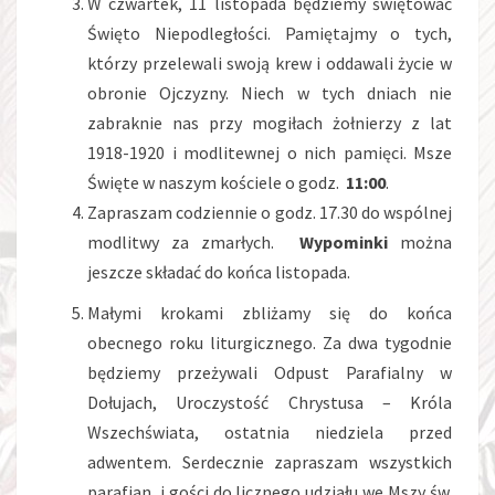
W czwartek, 11 listopada będziemy świętować
Święto Niepodległości. Pamiętajmy o tych,
którzy przelewali swoją krew i oddawali życie w
obronie Ojczyzny. Niech w tych dniach nie
zabraknie nas przy mogiłach żołnierzy z lat
1918-1920 i modlitewnej o nich pamięci. Msze
Święte w naszym kościele o godz.
11:00
.
Zapraszam codziennie o godz. 17.30 do wspólnej
modlitwy za zmarłych.
Wypominki
można
jeszcze składać do końca listopada.
Małymi krokami zbliżamy się do końca
obecnego roku liturgicznego. Za dwa tygodnie
będziemy przeżywali Odpust Parafialny w
Dołujach, Uroczystość Chrystusa – Króla
Wszechświata, ostatnia niedziela przed
adwentem. Serdecznie zapraszam wszystkich
parafian i gości do licznego udziału we Mszy św.