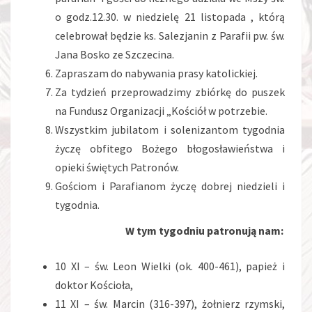
o godz.12.30. w niedzielę 21 listopada , którą
celebrował będzie ks. Salezjanin z Parafii pw. św.
Jana Bosko ze Szczecina.
Zapraszam do nabywania prasy katolickiej.
Za tydzień przeprowadzimy zbiórkę do puszek
na Fundusz Organizacji „Kościół w potrzebie.
Wszystkim jubilatom i solenizantom tygodnia
życzę obfitego Bożego błogosławieństwa i
opieki świętych Patronów.
Gościom i Parafianom życzę dobrej niedzieli i
tygodnia.
W tym tygodniu patronują nam:
10 XI – św. Leon Wielki (ok. 400-461), papież i
doktor Kościoła,
11 XI – św. Marcin (316-397), żołnierz rzymski,