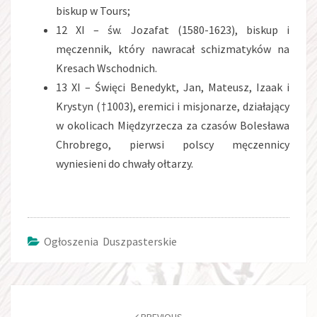
biskup w Tours;
12 XI – św. Jozafat (1580-1623), biskup i
męczennik, który nawracał schizmatyków na
Kresach Wschodnich.
13 XI – Święci Benedykt, Jan, Mateusz, Izaak i
Krystyn (†1003), eremici i misjonarze, działający
w okolicach Międzyrzecza za czasów Bolesława
Chrobrego, pierwsi polscy męczennicy
wyniesieni do chwały ołtarzy.
Ogłoszenia Duszpasterskie
Post
navigation