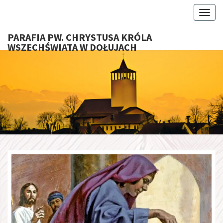
Toggl
PARAFIA PW. CHRYSTUSA KRÓLA
WSZECHŚWIATA W DOŁUJACH
PARAFI
CHRYS
KRÓ
WSZECHŚ
W DOŁU