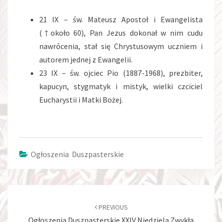
21 IX – św. Mateusz Apostoł i Ewangelista
(†około 60), Pan Jezus dokonał w nim cudu
nawrócenia, stał się Chrystusowym uczniem i
autorem jednej z Ewangelii.
23 IX – św. ojciec Pio (1887-1968), prezbiter,
kapucyn, stygmatyk i mistyk, wielki czciciel
Eucharystii i Matki Bożej.
Ogłoszenia Duszpasterskie
Post
navigation
PREVIOUS
Ogłoszenia Duszpasterskie XXIV Niedziela Zwykła