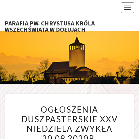
Toggl
PARAFIA PW. CHRYSTUSA KRÓLA
WSZECHŚWIATA W DOŁUJACH
PARAFI
CHRYS
KRÓ
WSZECHŚ
OGŁOSZENIA
W DOŁU
OGŁOSZENIA
DUSZPASTERSKIE
DUSZPASTERSKIE XXV
XXV
NIEDZIELA ZWYKŁA
NIEDZIELA
ZWYKŁA
20.09.2020R.