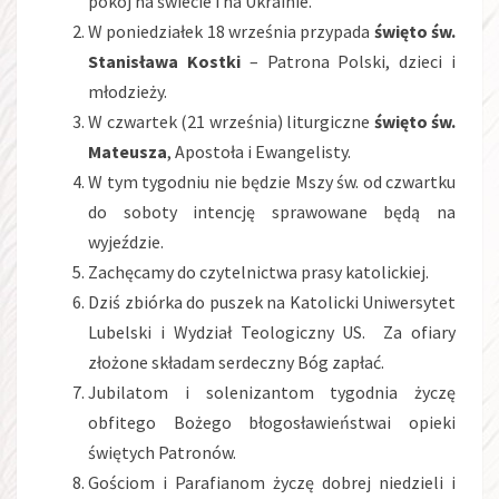
pokój na świecie i na Ukrainie.
W poniedziałek 18 września przypada
święto św.
Stanisława Kostki
– Patrona Polski, dzieci i
młodzieży.
W czwartek (21 września) liturgiczne
święto św.
Mateusza
, Apostoła i Ewangelisty.
W tym tygodniu nie będzie Mszy św. od czwartku
do soboty intencję sprawowane będą na
wyjeździe.
Zachęcamy do czytelnictwa prasy katolickiej.
Dziś zbiórka do puszek na Katolicki Uniwersytet
Lubelski i Wydział Teologiczny US. Za ofiary
złożone składam serdeczny Bóg zapłać.
Jubilatom i solenizantom tygodnia życzę
obfitego Bożego błogosławieństwai opieki
świętych Patronów.
Gościom i Parafianom życzę dobrej niedzieli i