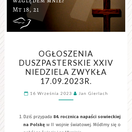
OGŁOSZENIA
OGŁOSZENIA
DUSZPASTERSKIE
DUSZPASTERSKIE XXIV
XXIV
NIEDZIELA ZWYKŁA
NIEDZIELA
ZWYKŁA
17.09.2023R.
17.09.2023R.
16 Września 2023
Jan Gierlach
Dziś przypada
84. rocznica napaści sowieckiej
na Polskę
w II wojnie światowej. Módlmy się o