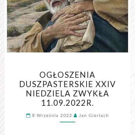
OGŁOSZENIA
OGŁOSZENIA
DUSZPASTERSKIE
DUSZPASTERSKIE XXIV
XXIV
NIEDZIELA ZWYKŁA
NIEDZIELA
ZWYKŁA
11.09.2022R.
11.09.2022R.
8 Września 2022
Jan Gierlach