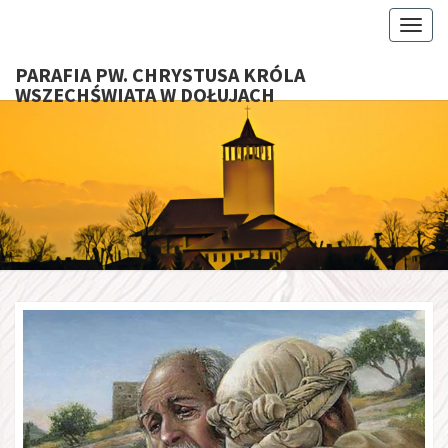
Toggl
PARAFIA PW. CHRYSTUSA KRÓLA
WSZECHŚWIATA W DOŁUJACH
PARAFI
CHRYS
KRÓ
WSZECHŚ
W DOŁU