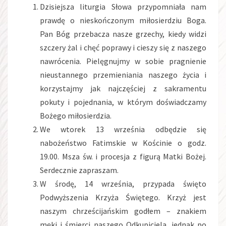
Dzisiejsza liturgia Słowa przypomniała nam
prawdę o nieskończonym miłosierdziu Boga.
Pan Bóg przebacza nasze grzechy, kiedy widzi
szczery żal i chęć poprawy i cieszy się z naszego
nawrócenia. Pielęgnujmy w sobie pragnienie
nieustannego przemieniania naszego życia i
korzystajmy jak najczęściej z sakramentu
pokuty i pojednania, w którym doświadczamy
Bożego miłosierdzia.
We wtorek 13 września odbędzie się
nabożeństwo Fatimskie w Kościnie o godz.
19.00. Msza św. i procesja z figurą Matki Bożej.
Serdecznie zapraszam.
W środę, 14 września, przypada święto
Podwyższenia Krzyża Świętego. Krzyż jest
naszym chrześcijańskim godłem – znakiem
męki i śmierci naszego Odkupiciela, jednak po