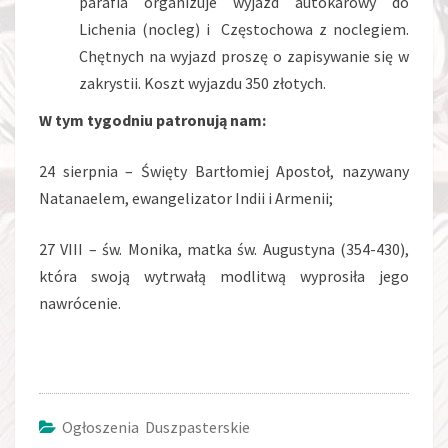
parafia organizuje wyjazd autokarowy do
Lichenia (nocleg) i Częstochowa z noclegiem.
Chętnych na wyjazd proszę o zapisywanie się w
zakrystii. Koszt wyjazdu 350 złotych.
W tym tygodniu patronują nam:
24 sierpnia – Święty Bartłomiej Apostoł, nazywany
Natanaelem, ewangelizator Indii i Armenii;
27 VIII – św. Monika, matka św. Augustyna (354-430),
która swoją wytrwałą modlitwą wyprosiła jego
nawrócenie.
Ogłoszenia Duszpasterskie