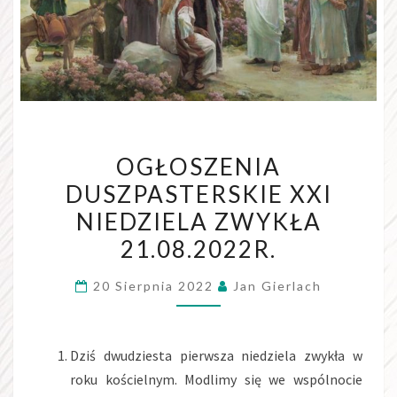
OGŁOSZENIA
OGŁOSZENIA
DUSZPASTERSKIE
DUSZPASTERSKIE XXI
XXI
NIEDZIELA ZWYKŁA
NIEDZIELA
ZWYKŁA
21.08.2022R.
21.08.2022R.
20 Sierpnia 2022
Jan Gierlach
Dziś dwudziesta pierwsza niedziela zwykła w
roku kościelnym. Modlimy się we wspólnocie