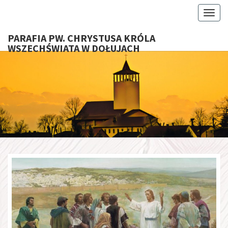
Toggl
PARAFIA PW. CHRYSTUSA KRÓLA
WSZECHŚWIATA W DOŁUJACH
PARAFI
CHRYS
KRÓ
WSZECHŚ
W DOŁU