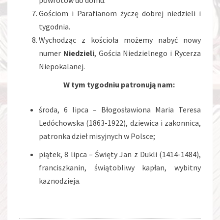
powrotów do domu.
Gościom i Parafianom życzę dobrej niedzieli i
tygodnia.
Wychodząc z kościoła możemy nabyć nowy
numer
Niedzieli
, Gościa Niedzielnego i Rycerza
Niepokalanej.
W tym tygodniu patronują nam:
środa, 6 lipca – Błogosławiona Maria Teresa
Ledóchowska (1863-1922), dziewica i zakonnica,
patronka dzieł misyjnych w Polsce;
piątek, 8 lipca – Święty Jan z Dukli (1414-1484),
franciszkanin, świątobliwy kapłan, wybitny
kaznodzieja.