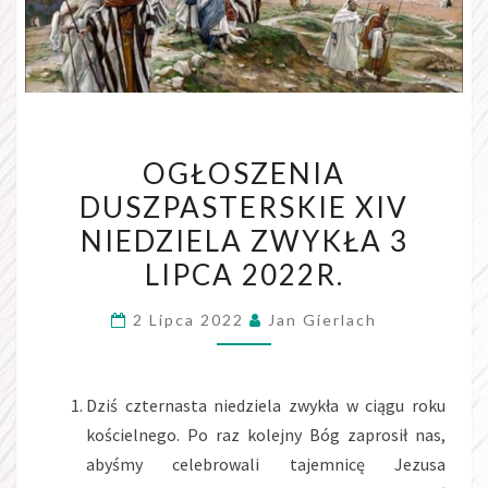
OGŁOSZENIA
OGŁOSZENIA
DUSZPASTERSKIE
DUSZPASTERSKIE XIV
XIV
NIEDZIELA ZWYKŁA 3
NIEDZIELA
ZWYKŁA
LIPCA 2022R.
3
2 Lipca 2022
Jan Gierlach
LIPCA
2022R.
Dziś czternasta niedziela zwykła w ciągu roku
kościelnego. Po raz kolejny Bóg zaprosił nas,
abyśmy celebrowali tajemnicę Jezusa