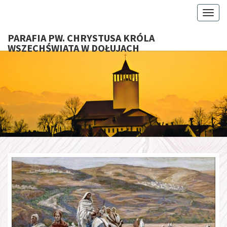
Toggl
PARAFIA PW. CHRYSTUSA KRÓLA
WSZECHŚWIATA W DOŁUJACH
PARAFI
CHRYS
KRÓ
WSZECHŚ
W DOŁU