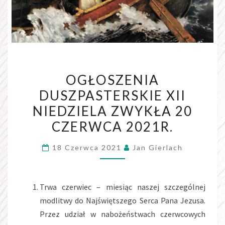
OGŁOSZENIA
OGŁOSZENIA
DUSZPASTERSKIE
DUSZPASTERSKIE XII
XII
NIEDZIELA ZWYKŁA 20
NIEDZIELA
ZWYKŁA
CZERWCA 2021R.
20
18 Czerwca 2021
Jan Gierlach
CZERWCA
2021R.
Trwa czerwiec – miesiąc naszej szczególnej
modlitwy do Najświętszego Serca Pana Jezusa.
Przez udział w nabożeństwach czerwcowych