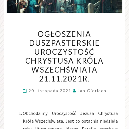
OGŁOSZENIA
OGŁOSZENIA
DUSZPASTERSKIE
DUSZPASTERSKIE
UROCZYSTOŚĆ
UROCZYSTOŚĆ
CHRYSTUSA
KRÓLA
CHRYSTUSA KRÓLA
WSZECHŚWIATA
WSZECHŚWIATA
21.11.2021R.
21.11.2021R.
20 Listopada 2021
Jan Gierlach
Obchodzimy Uroczystość Jezusa Chrystusa
Króla Wszechświata. Jest to ostatnia niedziela
roku liturgicznego. Nasza Parafia przeżywa