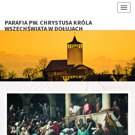
Toggl
PARAFIA PW. CHRYSTUSA KRÓLA
WSZECHŚWIATA W DOŁUJACH
PARAFI
CHRYS
KRÓ
WSZECHŚ
W DOŁU