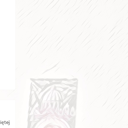
iętej