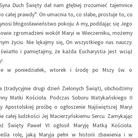
Syna Duch Święty dał nam głębiej zrozumieć tajemnice
o całej prawdy”. On umacnia to, co słabe, prostuje to, co
rzynosi błogosławieństwo pokoju. A my, poddając się Jego
czniowie zgromadzeni wokół Maryi w Wieczerniku, możemy
ym życiu. Nie lękajmy się, On wszystkiego nas nauczy.
wiatło i pamiętajmy, że każda Eucharystia jest wciąż
ą!
e w poniedziałek, wtorek i środę po Mszy św. o
a (tradycyjnie drugi dzień Zielonych Świąt), obchodzimy
anny Matki Kościoła. Podczas Soboru Watykańskiego II
icy Apostolskiej prośbę o ogłoszenie Najświętszej Maryi
e całej ludzkości Jej Macierzyńskiemu Sercu. Zamykając
eż Święty Paweł VI ogłosił Maryję Matką Kościoła.
śla rolę, jaką Maryja pełni w historii zbawienia i w