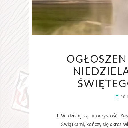
OGŁOSZENI
NIEDZIEL
ŚWIĘTEG
28
W dzisiejszą uroczystość Ze
Świątkami, kończy się okres Wie