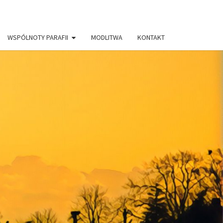
WSPÓLNOTY PARAFII
MODLITWA
KONTAKT
AFIA PW.
RYSTUSA