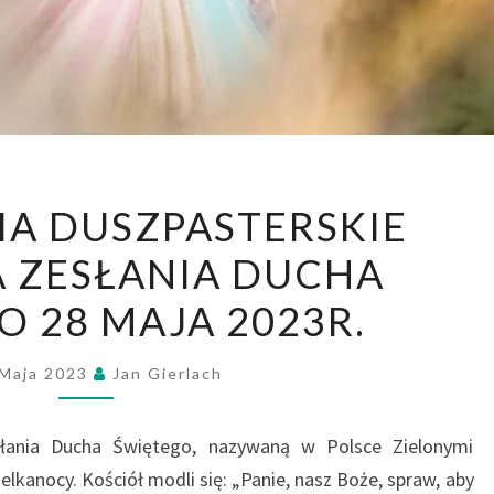
OGŁOSZENIA
A DUSZPASTERSKIE
DUSZPASTERSKIE
A ZESŁANIA DUCHA
NIEDZIELA
ZESŁANIA
O 28 MAJA 2023R.
DUCHA
ŚWIĘTEGO
 Maja 2023
Jan Gierlach
28
MAJA
słania Ducha Świętego, nazywaną w Polsce Zielonymi
2023R.
lkanocy. Kościół modli się: „Panie, nasz Boże, spraw, aby