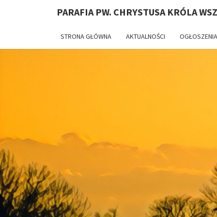
PARAFIA PW. CHRYSTUSA KRÓLA WS
STRONA GŁÓWNA
AKTUALNOŚCI
OGŁOSZENIA