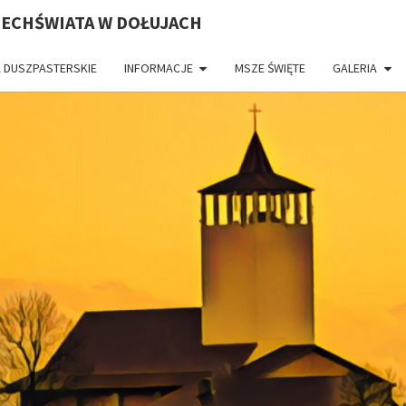
ZECHŚWIATA W DOŁUJACH
 DUSZPASTERSKIE
INFORMACJE
MSZE ŚWIĘTE
GALERIA
PAR
CH