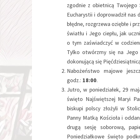
zgodnie z obietnicą Twojego 
Eucharystii i doprowadził nas d
błędne, rozgrzewa oziębłe i p
światłu i Jego ciepłu, jak u
o tym zaświadczyć w codzienn
Tylko otwórzmy się na Jego ś
dokonującą się Pięćdziesiątnic
Nabożeństwo majowe jeszcz
godz.:
18:00
.
Jutro, w poniedziałek, 29 maj
święto Najświętszej Maryi P
biskupi polscy złożyli w Stol
Panny Matką Kościoła i oddani
drugą sesję soborową, papi
Poniedziałkowe święto podkre