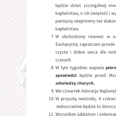
będzie dzień szczególnej mo
kapłaństwa, o ich świętość i 
pamięcią obejmiemy też diakonó
kapłaństwa.
W obchodzony również w naj
Eucharystię zapraszam przede 
czyste i dobre serca dla ni
czasach.
W tym tygodniu wypada
pier
spowiedzi
będzie przed Msz
odwiedzę chorych.
We czwartek Adoracja Najświę
W przyszłą niedzielę, 4 czerw
Jednocześnie będzie to doroczn
Wszystkim jubilatom i soleni