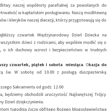
dlitwy naszej wspólnoty parafialnej za powołanych do
wytrwałość w kapłańskim posługiwaniu. Naszą modlitewną
w i kleryków naszej diecezji, którzy przygotowują się do
bliższy czwartek Międzynarodowy Dzień Dziecka na
wszystkim dzieci z rodzicami, aby wspólnie modlić się o
ch, o ich duchowy wzrost i bezpieczeństwo w trudnych
wszy
czwartek, piątek i sobota miesiąca
. O
kazja do
ą św. W sobotę od 10.00 z posługą duszpasterską
tszego Sakramentu od godz. 12.00
ca, będziemy obchodzili uroczystość Najświętszej Trójcy.
y Dzień dziękczynienia.
zantom tygodnia życzę obfitego Bożego błogosławieństwa