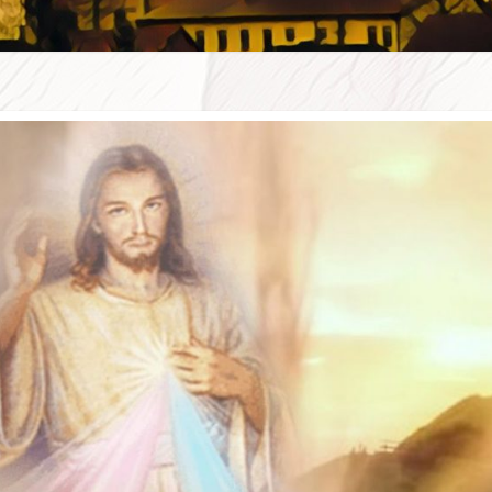
WSZE
W D