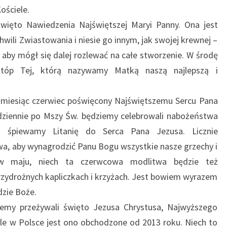
ościele.
więto Nawiedzenia Najświętszej Maryi Panny. Ona jest
wili Zwiastowania i niesie go innym, jak swojej krewnej –
 aby mógł się dalej rozlewać na całe stworzenie. W środę
tóp Tej, którą nazywamy Matką naszą najlepszą i
miesiąc czerwiec poświęcony Najświętszemu Sercu Pana
dziennie po Mszy Św. będziemy celebrowali nabożeństwa
h śpiewamy Litanię do Serca Pana Jezusa. Licznie
a, aby wynagrodzić Panu Bogu wszystkie nasze grzechy i
 w maju, niech ta czerwcowa modlitwa będzie też
zydrożnych kapliczkach i krzyżach. Jest bowiem wyrazem
dzie Boże.
iemy przeżywali święto Jezusa Chrystusa, Najwyższego
le w Polsce jest ono obchodzone od 2013 roku. Niech to