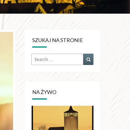
KRÓLA
CHŚWIATA
SZUKAJ NA STRONIE
OŁUJACH
Search
Search
for:
NA ŻYWO