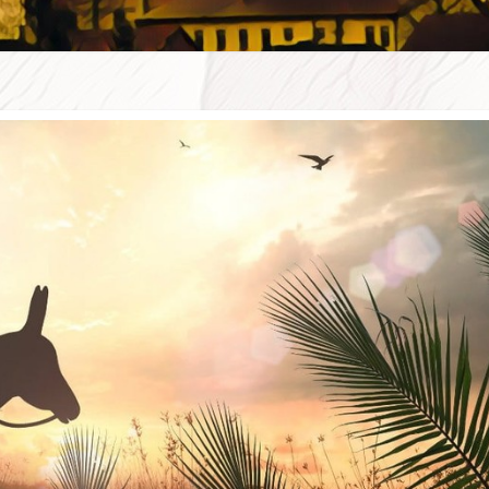
WSZE
W D