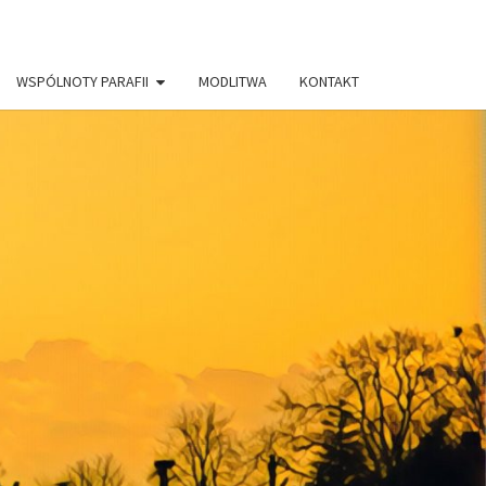
WSPÓLNOTY PARAFII
MODLITWA
KONTAKT
AFIA PW.
RYSTUSA