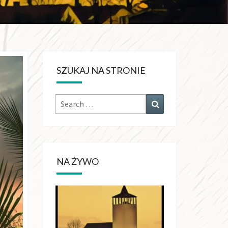
KRÓLA
CHŚWIATA
SZUKAJ NA STRONIE
OŁUJACH
NA ŻYWO