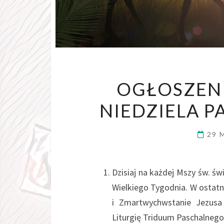
OGŁOSZENI
NIEDZIELA P
29 
Dzisiaj na każdej Mszy św. 
Wielkiego Tygodnia. W ostat
i Zmartwychwstanie Jezusa 
Liturgię Triduum Paschalnego