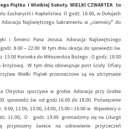
iego Piątku i Wielkiej Soboty. WIELKI CZWARTEK
to
u Eucharystii i Kapłaństwa. O godz. 18.00, w Dołujach
. Adoracja Najświętszego Sakramentu w „ciemnicy” do
ki i Śmierci Pana Jezusa.
Adoracja Najświętszego
odz. 8.00 – 22.00. W tym dniu okazja do spowiedzi św.
z. 15.00 Koronka do Miłosierdzia Bożego . O godz. 18.00
a krzyżową. W tym dniu obowiązuje post ścisły. Ofiary
krzyżaw Wielki Piątek przeznaczone są na utrzymanie
 Chrystus spoczywa w grobie. Adoracja przy Grobie
00. spowiedzi św. od godz.16.00 do 18.00. Poświęcenie
9.00, 12.00, 13.00, 14.00, 15.00 i 16.00 w Wąwelnicy o
odz. 11.00; O godz. 19.00. gromadzimy się na Liturgii
órą przynosimy świece na odnowienie przyrzeczeń