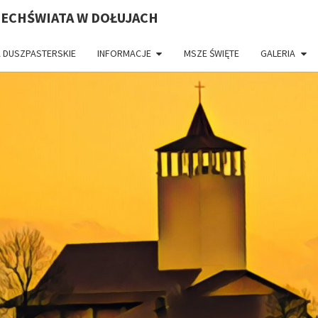
ZECHŚWIATA W DOŁUJACH
 DUSZPASTERSKIE
INFORMACJE
MSZE ŚWIĘTE
GALERIA
PAR
CH