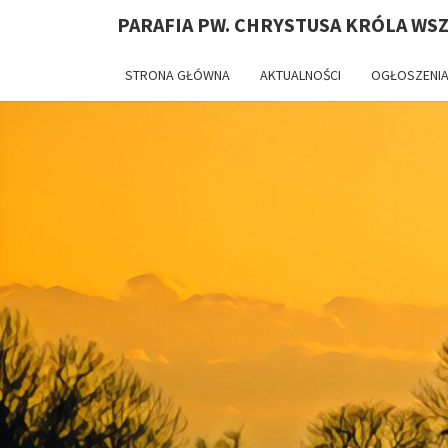
PARAFIA PW. CHRYSTUSA KRÓLA WS
STRONA GŁÓWNA
AKTUALNOŚCI
OGŁOSZENIA