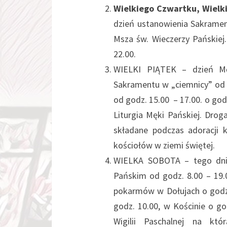
Wielkiego Czwartku, Wielk
dzień ustanowienia Sakrament
Msza św. Wieczerzy Pańskiej
22.00.
WIELKI PIĄTEK – dzień Mę
Sakramentu w „ciemnicy” od g
od godz. 15.00 – 17.00. o god
Liturgia Męki Pańskiej. Drog
składane podczas adoracji 
kościołów w ziemi świętej.
WIELKA SOBOTA – tego dnia
Pańskim od godz. 8.00 – 19.
pokarmów w Dołujach o godz. 
godz. 10.00, w Kościnie o g
Wigilii Paschalnej na kt