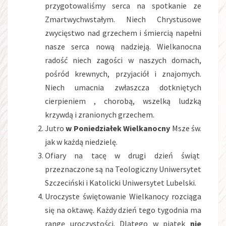
przygotowaliśmy serca na spotkanie ze
Zmartwychwstałym. Niech Chrystusowe
zwycięstwo nad grzechem i śmiercią napełni
nasze serca nową nadzieją. Wielkanocna
radość niech zagości w naszych domach,
pośród krewnych, przyjaciół i znajomych.
Niech umacnia zwłaszcza dotkniętych
cierpieniem , chorobą, wszelką ludzką
krzywdą i zranionych grzechem.
Jutro
w Poniedziałek Wielkanocny
Msze św.
jak w każdą niedzielę.
Ofiary na tacę w drugi dzień świąt
przeznaczone są na Teologiczny Uniwersytet
Szczeciński i Katolicki Uniwersytet Lubelski.
Uroczyste świętowanie Wielkanocy rozciąga
się na oktawę. Każdy dzień tego tygodnia ma
rangę uroczystości. Dlatego w piątek
nie