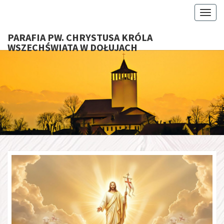
Toggl
PARAFIA PW. CHRYSTUSA KRÓLA
WSZECHŚWIATA W DOŁUJACH
PARAFI
CHRYS
KRÓ
WSZECHŚ
W DOŁU