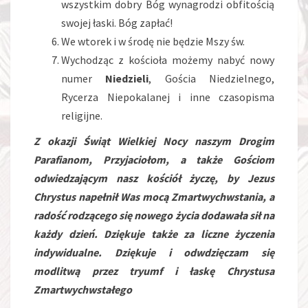
wszystkim dobry Bóg wynagrodzi obfitością
swojej łaski. Bóg zapłać!
We wtorek i w środę nie będzie Mszy św.
Wychodząc z kościoła możemy nabyć nowy
numer
Niedzieli
, Gościa Niedzielnego,
Rycerza Niepokalanej i inne czasopisma
religijne.
Z okazji Świąt Wielkiej Nocy naszym Drogim
Parafianom, Przyjaciołom, a także Gościom
odwiedzającym nasz kościół życzę, by Jezus
Chrystus napełnił Was mocą Zmartwychwstania, a
radość rodzącego się nowego życia dodawała sił na
każdy dzień. Dziękuje także za liczne życzenia
indywidualne. Dziękuje i odwdzięczam się
modlitwą przez tryumf i łaskę Chrystusa
Zmartwychwstałego