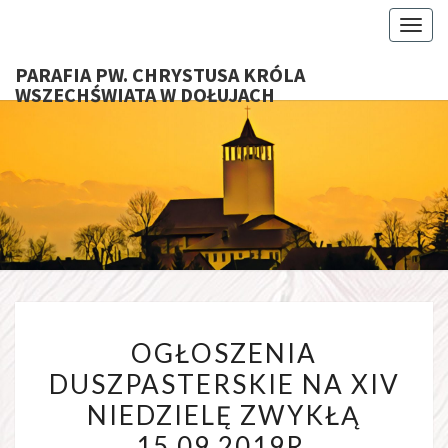
Toggl
PARAFIA PW. CHRYSTUSA KRÓLA
WSZECHŚWIATA W DOŁUJACH
PARAFI
CHRYS
KRÓ
WSZECHŚ
OGŁOSZENIA
W DOŁU
OGŁOSZENIA
DUSZPASTERSKIE
DUSZPASTERSKIE NA XIV
NA
NIEDZIELĘ ZWYKŁĄ
XIV
NIEDZIELĘ
15.09.2019R.