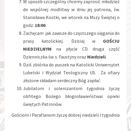
W sposób szczególny chcemy zaprosić młodzież
do wspólnej modlitwy w dniu jej patrona, św.
Stanisława Kostki, we wtorek na Mszy Świętej o
godz:
18:00
.
Zachęcam jak zawsze do częstszego sięgania do
prasy katolickiej. Dzisiaj w
GOŚCIU
NIEDZIELNYM
na płycie CD druga część
Dzienniczka św. s. Faustyny oraz
Niedzieli
.
Dziś zbiórka do puszek na Katolicki Uniwersytet
Lubelski i Wydział Teologiczny US. Za ofiary
złożone składam serdeczny Bóg zapłać.
Jubilatom i solenizantom tygodnia życzę
obfitego Bożego błogosławieństwai opieki
świętych Patronów.
Gościom i Parafianom życzę dobrej niedzieli i tygodnia