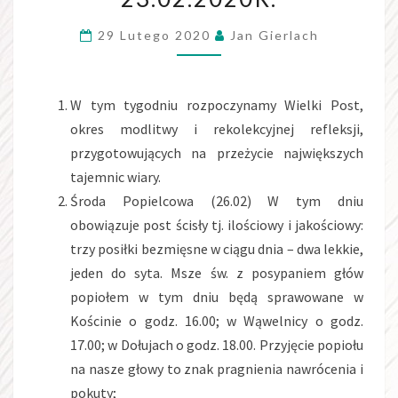
ZWYKŁĄ
29 Lutego 2020
Jan Gierlach
23.02.2020R.
W tym tygodniu rozpoczynamy Wielki Post,
okres modlitwy i rekolekcyjnej refleksji,
przygotowujących na przeżycie największych
tajemnic wiary.
Środa Popielcowa (26.02) W tym dniu
obowiązuje post ścisły tj. ilościowy i jakościowy:
trzy posiłki bezmięsne w ciągu dnia – dwa lekkie,
jeden do syta. Msze św. z posypaniem głów
popiołem w tym dniu będą sprawowane w
Kościnie o godz. 16.00; w Wąwelnicy o godz.
17.00; w Dołujach o godz. 18.00. Przyjęcie popiołu
na nasze głowy to znak pragnienia nawrócenia i
pokuty;