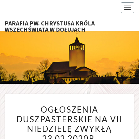
Toggl
PARAFIA PW. CHRYSTUSA KRÓLA
WSZECHŚWIATA W DOŁUJACH
PARAFI
CHRYS
KRÓ
WSZECHŚ
OGŁOSZENIA
W DOŁU
OGŁOSZENIA
DUSZPASTERSKIE
DUSZPASTERSKIE NA VII
NA
NIEDZIELĘ ZWYKŁĄ
VII
NIEDZIELĘ
23.02.2020R.