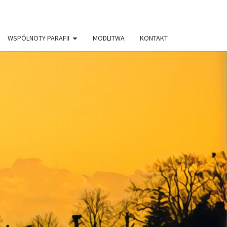
WSPÓLNOTY PARAFII
MODLITWA
KONTAKT
AFIA PW.
RYSTUSA