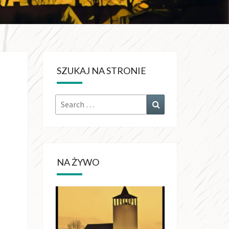
KRÓLA
CHŚWIATA
SZUKAJ NA STRONIE
OŁUJACH
Search
Search
for:
NA ŻYWO