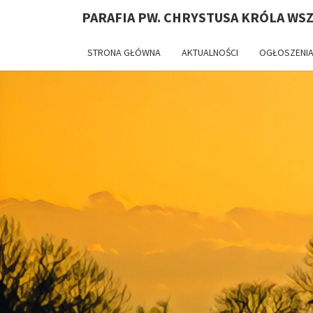
PARAFIA PW. CHRYSTUSA KRÓLA WS
STRONA GŁÓWNA
AKTUALNOŚCI
OGŁOSZENIA