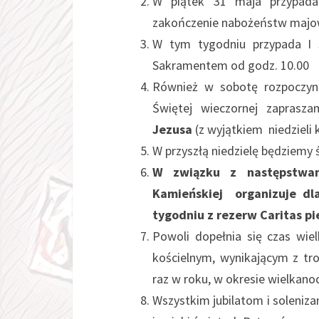
W piątek 31 maja przypa
zakończenie nabożeństw majo
W tym tygodniu przypada I 
Sakramentem od godz. 10.00
Również w sobotę rozpoczyna
Świętej wieczornej zapras
Jezusa
(z wyjątkiem niedzieli 
W przyszłą niedzielę będziemy
W związku z następstwami
Kamieńskiej organizuje dl
tygodniu z rezerw Caritas p
Powoli dopełnia się czas wie
kościelnym, wynikającym z tr
raz w roku, w okresie wielkano
Wszystkim jubilatom i soleni