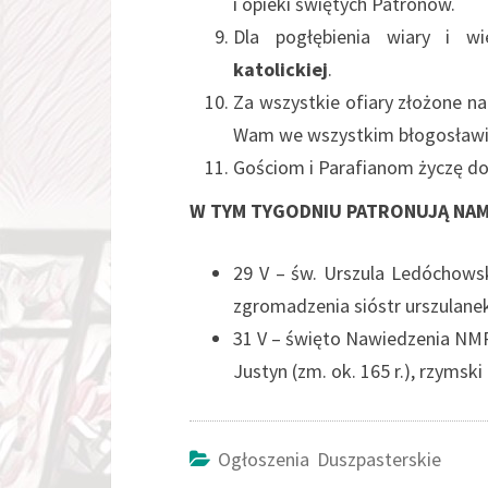
i opieki świętych Patronów.
Dla pogłębienia wiary i wi
katolickiej
.
Za wszystkie ofiary złożone 
Wam we wszystkim błogosławi
Gościom i Parafianom życzę dobr
W TYM TYGODNIU PATRONUJĄ NAM
29 V – św. Urszula Ledóchowsk
zgromadzenia sióstr urszulanek
31 V – święto 
Justyn (zm. ok. 165 r.), rzymsk
Ogłoszenia Duszpasterskie