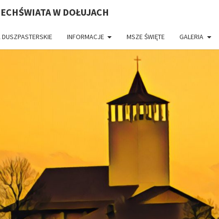
ZECHŚWIATA W DOŁUJACH
 DUSZPASTERSKIE
INFORMACJE
MSZE ŚWIĘTE
GALERIA
PAR
CH