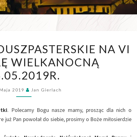
WSZE
OGŁOSZENIA
USZPASTERSKIE NA VI
W D
DUSZPASTERSKIE
LĘ WIELKANOCNĄ
NA
VI
.05.2019R.
NIEDZIELĘ
WIELKANOCNĄ
 Maja 2019
Jan Gierlach
26.05.2019R.
tki
. Polecamy Bogu nasze mamy, prosząc dla nich o
óre już Pan powołał do siebie, prosimy o Boże miłosierdzie