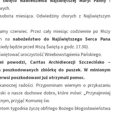
da
święto Nawiedzenia Najświętszej Maryi Panny
i
wych.
sobota miesiąca. Odwiedziny chorych z Najświętszym
my czerwiec. Przez cały miesiąc codziennie po Mszy
zam na
nabożeństwo do Najświętszego Serca Pana
kiedy będzie przed Mszą Świętą o godz. 17.30).
 świętować uroczystość Wniebowstąpienia Pańskiego.
 powodzi, Caritas Archidiecezji Szczecińsko –
a poszkodowanych zbiórkę do puszek. W minionym
ierwsi poszkodowani już otrzymali pomoc.
lkanocnej radości. Przypominam wiernym o przykazaniu
oski o nasze duchowe dobro, które mówi: „Przynajmniej
cnym, przyjąć Komunię św.
zantom tygodnia życzę obfitego Bożego błogosławieństwa