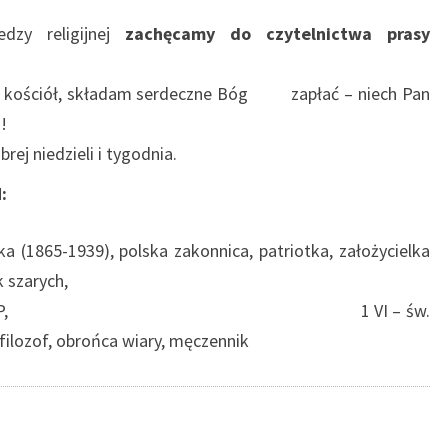
edzy religijnej
zachęcamy do czytelnictwa prasy
na kościół, składam serdeczne Bóg zapłać – niech Pan
!
ej niedzieli i tygodnia.
:
a (1865-1939), polska zakonnica, patriotka, założycielka
 szarych,
Nawiedzenia NMP, 1 VI – św.
i filozof, obrońca wiary, męczennik